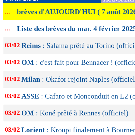
de
...
brèves d'AUJOURD'HUI ( 7 août 202
lecture
OK
...
Liste des brèves du mar. 4 février 202
03/02
Reims
: Salama prêté au Torino (offici
03/02
OM
: c'est fait pour Bennacer ! (offici
03/02
Milan
: Okafor rejoint Naples (officiel
03/02
ASSE
: Cafaro et Monconduit en L2 (o
03/02
OM
: Koné prêté à Rennes (officiel)
03/02
Lorient
: Kroupi finalement à Bournem