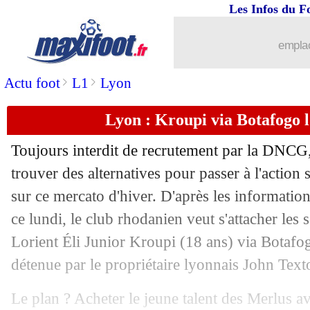
Les Infos du F
emplac
>
>
Actu foot
L1
Lyon
Lyon : Kroupi via Botafogo l
Toujours interdit de recrutement par la DNCG
trouver des alternatives pour passer à l'action 
sur ce mercato d'hiver. D'après les informatio
ce lundi, le club rhodanien veut s'attacher les s
Lorient Éli Junior Kroupi (18 ans) via Botafo
détenue par le propriétaire lyonnais John Text
Le plan ? Acheter le jeune talent des Merlus av