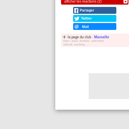
afficher les réactions (2)
Partager
Twitter
Mail
la page du club :
Marseille
bilan, stats, réultats, calendrier,
effectif, tranferts, ...