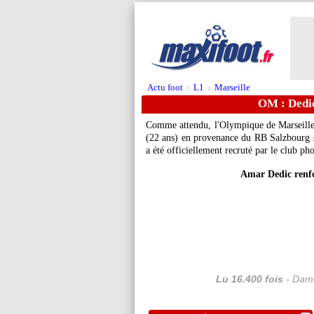
Actu foot
L1
Marseille
>
>
OM : Dedic,
Comme attendu, l'Olympique de Marseille s
(22 ans) en provenance du RB Salzbourg su
a été officiellement recruté par le club p
Amar Dedic renfo
Lu 16.400 fois
- Dami