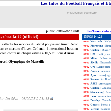
Les Infos du Football Français et E
Lyon
: l'exclusio
03/02
Lens
: Nidal Celik
03/02
Barça
: une surpr
03/02
emplacement publicitaire
Man Utd
: Malaci
03/02
Lens
: c'est signé
03/02
OM
: Bennacer a
03/02
Rennes
: Olaigbe 
03/02
publié le
03/02/2025 à 21h18
LiveScore
-
clubs 
Galatasaray
: Ba
03/02
 c'est fait ! (officiel)
INFOS 24h/24
Rennes
: Østigår
03/02
Newcastle
: Kelly
03/02
'attache les services du latéral polyvalent Amar Dedic
Fiorentina
: Bira
03/02
r ce mercato d'hiver. Ce lundi, l'international bosnien
Chelsea
: Disasi v
03/02
hocéen contre un chèque estimé à 10,5 millions d'euros.
OM
: Dedic, c'est 
03/02
Milan
: Fulham t
03/02
rce l'Olympique de Marseille
Séville
: Iheanach
03/02
OM
: Meïté prêté
03/02
Nantes
: Gbamin l
03/02
Ajax
: Ramaj sig
03/02
Rennes
: Ait Boud
03/02
ASSE
: Amougou 
03/02
Chelsea
: Chukwu
03/02
Strasbourg
: Amo
03/02
Lens
: ce sera R
03/02
en Da Silva - 03/02/25 à 21h18
Burnley
: Totten
03/02
Getafe
: Bernat a
03/02
Vérone
: Sishuba
03/02