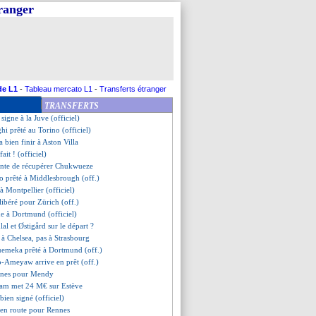
tranger
n évitée en C3 !
 en renfort (officiel)
ise en fin de mercato ?
a va partir en prêt
 pour Bulatovic (officiel)
ttendu mardi
et Sishuba ont signé (officiel)
de L1
-
Tableau mercato L1
-
Transferts étranger
tshuayi part à Francfort (off.)
TRANSFERTS
d prêté à Hoffenheim (off.)
 signe à la Juve (officiel)
ghi prêté au Torino (officiel)
a bien finir à Aston Villa
fait ! (officiel)
ente de récupérer Chukwueze
o prêté à Middlesbrough (off.)
 à Montpellier (officiel)
ibéré pour Zürich (off.)
ne à Dortmund (officiel)
lal et Østigård sur le départ ?
à Chelsea, pas à Strasbourg
emeka prêté à Dortmund (off.)
-Ameyaw arrive en prêt (off.)
ennes pour Mendy
ham met 24 M€ sur Estève
 bien signé (officiel)
 en route pour Rennes