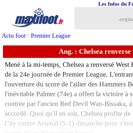
Les Infos du F
emplac
>
Actu foot
Premier League
Ang. : Chelsea renvers
...
brèves d'AUJOURD'HUI ( 7 août 202
Mené à la mi-temps, Chelsea a renversé West H
...
Liste des brèves du mar. 4 février 202
de la 24e journée de Premier League. L'entran
l'ouverture du score de l'ailier des Hammers 
03/02
Reims
: Salama prêté au Torino (offici
l'inévitable Palmer (74e) a offert la victoire à
contrée par l'ancien Red Devil Wan-Bissaka, à q
03/02
OM
: c'est fait pour Bennacer ! (offici
accordé. Quoi qu'il en soit, Chelsea profite de
City contre Arsenal (5-1) dimanche pour s'insta
03/02
Milan
: Okafor rejoint Naples (officiel