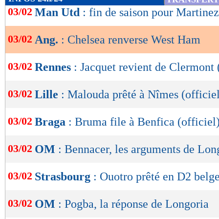
de
03/02
Man Utd
: fin de saison pour Martinez
lecture
03/02
Ang.
: Chelsea renverse West Ham
OK
03/02
Rennes
: Jacquet revient de Clermont (
03/02
Lille
: Malouda prêté à Nîmes (officie
03/02
Braga
: Bruma file à Benfica (officiel
03/02
OM
: Bennacer, les arguments de Lon
03/02
Strasbourg
: Ouotro prêté en D2 belge 
03/02
OM
: Pogba, la réponse de Longoria