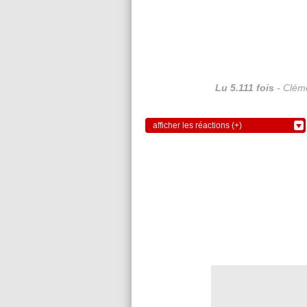
Lu 5.111 fois
- Cléme
afficher les réactions (+)