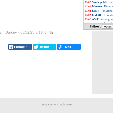
Sondage MF
: la
03/02
Monaco
: Hütter
03/02
Lazio
: Tchaouna
03/02
OM-OL
: le vent
03/02
ASSE
: Amougou,
03/02
Arsenal
: Jorgin
03/02
Filtrer :
Bayern
: Neuer a
03/02
nt Barbier - 03/02/25 à 19h54
Lazio
: c'est fait
03/02
Lyon
: Cherki, T
03/02
Liste des brèv
...
Liste des brèv
...
Partager
Twitter
Mail
emplacement publicitaire