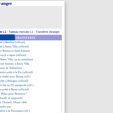
tranger
lal et Østigård sur le départ ?
à Chelsea, pas à Strasbourg
emeka prêté à Dortmund (off.)
-Ameyaw arrive en prêt (off.)
ennes pour Mendy
ham met 24 M€ sur Estève
 bien signé (officiel)
de L1
-
Tableau mercato L1
-
Transferts étranger
 en route pour Rennes
TRANSFERTS
té à Pau (officiel)
êté à Benfica (officiel)
té à Aston Villa (officiel)
e Rennes et Saint-Etienne
rouch a signé (officiel)
à Aston Villa, ça se complique
our Asensio à Aston Villa
etour de Siebatcheu
niolo prêté à la Fio (officiel)
at résilié pour Bernat (off.)
prêté à Bologne (officiel)
ès file en D2 espagnole (off.)
s prêté à Bastia (officiel)
c Milan pour Bennacer !
ouath se rapproche
ur Chotard, Gbane ciblé
iendra pas
féré à la Fiorentina (off.)