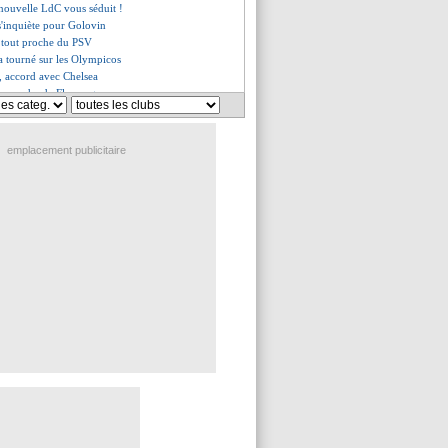
 nouvelle LdC vous séduit !
 s'inquiète pour Golovin
 tout proche du PSV
 a tourné sur les Olympicos
 accord avec Chelsea
ho proche de Flamengo
 bien prolongé (officiel)
 pour Belahyane (officiel)
extor tacle Dortmund !
emplacement publicitaire
es du dim. 2 février 2025
es du sam. 1 février 2025