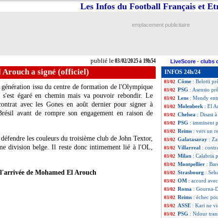
Les Infos du Football Français et E
Rennes
: Ait Boud
03/02
ASSE
: Amougou 
03/02
Chelsea
: Chukwu
03/02
emplacement publicitaire
Strasbourg
: Amo
03/02
Lens
: ce sera R
03/02
Burnley
: Totten
03/02
Getafe
: Bernat a
03/02
publié le
03/02/2025 à 19h54
LiveScore
-
clubs 
Vérone
: Sishuba
03/02
 Arouch a signé (officiel)
INFOS 24h/24
Angers
: Lopy prê
03/02
Côme
: Belotti pr
03/02
 génération issu du centre de formation de l'Olympique
PSG
: Asensio prê
03/02
s'est égaré en chemin mais va pouvoir rebondir. Le
Lens
: Mendy entr
03/02
 contrat avec les Gones en août dernier pour signer à
Molenbeek
: El A
03/02
Brésil avant de rompre son engagement en raison de
Chelsea
: Disasi 
03/02
PSG
: imminent p
03/02
Reims
: vers un r
03/02
 défendre les couleurs du troisième club de John Textor,
Galatasaray
: Za
03/02
 division belge. Il reste donc intimement lié à l'OL,
Villarreal
: contr
03/02
Milan
: Calabria 
03/02
Montpellier
: Bar
03/02
l'arrivée de Mohamed El Arouch
Strasbourg
: Seba
03/02
OM
: accord ave
03/02
Roma
: Gourna-D
03/02
Reims
: échec po
03/02
ASSE
: Kari ne v
03/02
PSG
: Ndour trans
03/02