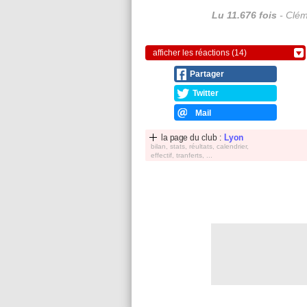
Lu 11.676 fois
- Clém
afficher les réactions (14)
Partager
Twitter
Mail
la page du club :
Lyon
bilan, stats, réultats, calendrier,
effectif, tranferts, ...