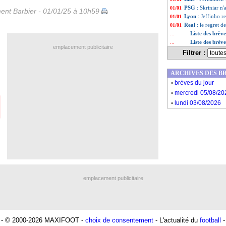
PSG
: Skriniar n'
01/01
ent Barbier - 01/01/25 à 10h59
Lyon
: Jeffinho r
01/01
Real
: le regret 
01/01
Liste des brèv
...
Liste des brèv
...
emplacement publicitaire
Filtrer :
ARCHIVES DES B
.
brèves du jour
.
mercredi 05/08/20
.
lundi 03/08/2026
emplacement publicitaire
- © 2000-2026 MAXIFOOT -
choix de consentement
- L'actualité du
football
-