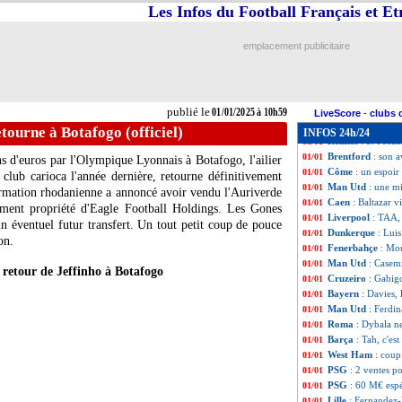
Atalanta
: le PSG
01/01
Les Infos du Football Français et E
Ang.
: Arsenal re
01/01
Juve
: Giuntoli 
01/01
emplacement publicitaire
PSG
: Skriniar p
01/01
Arsenal
: 4 piste
01/01
Botafogo
: Luiz 
01/01
Lyon
: accord to
01/01
publié le
01/01/2025 à 10h59
Inter
: Mkhitarya
01/01
LiveScore
-
clubs 
Rennes
: les pre
01/01
etourne à Botafogo (officiel)
INFOS 24h/24
Rennes
: S. Fofa
01/01
Brentford
: son 
01/01
s d'euros par l'Olympique Lyonnais à Botafogo, l'ailier
Côme
: un espoir
01/01
 club carioca l'année dernière, retourne définitivement
Man Utd
: une m
01/01
ormation rhodanienne a annoncé avoir vendu l'Auriverde
Caen
: Baltazar v
01/01
lement propriété d'Eagle Football Holdings. Les Gones
Liverpool
: TAA,
01/01
 éventuel futur transfert. Un tout petit coup de pouce
Dunkerque
: Lui
01/01
on.
Fenerbahçe
: Mou
01/01
Man Utd
: Casemi
01/01
e retour de Jeffinho à Botafogo
Cruzeiro
: Gabigo
01/01
Bayern
: Davies,
01/01
Man Utd
: Ferdi
01/01
Roma
: Dybala n
01/01
Barça
: Tah, c'es
01/01
West Ham
: cou
01/01
PSG
: 2 ventes p
01/01
PSG
: 60 M€ esp
01/01
Lille
: Fernandez-
01/01