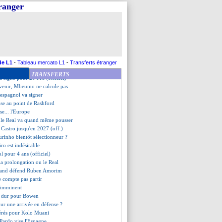
 s'intéresse à Carnesecchi
tranger
nverse Brentford
confirme pour Danilo
résent pour la tournée à Doha ?
s pour remplacer Saka
Henrique veut venir à Lyon
tal avec Hoffenheim pour Orban
n pas fermé à l'Arabie Saoudite
de L1
-
Tableau mercato L1
-
Transferts étranger
miers mots de Fofana
TRANSFERTS
na signe pour 20 M€ (officiel)
avenir, Mbeumo ne calcule pas
 espagnol va signer
ise au point de Rashford
ise... l'Europe
 le Real va quand même pousser
s Castro jusqu'en 2027 (off.)
rinho bientôt sélectionneur ?
ro est indésirable
l pour 4 ans (officiel)
 la prolongation ou le Real
nand défend Ruben Amorim
e compte pas partir
t imminent
p dur pour Bowen
our une arrivée en défense ?
érés pour Kolo Muani
Pardo vise l'Espagne