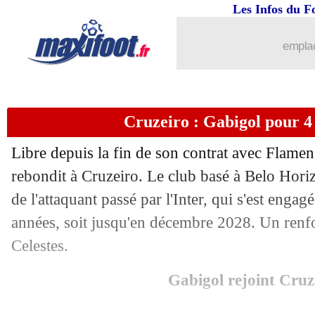
01/01
Ang.
: Arsenal renverse Brentford
Les Infos du F
01/01
Juve
: Giuntoli confirme pour Danilo
emplac
01/01
PSG
: Skriniar présent pour la tourné
Cruzeiro : Gabigol pour 4 a
01/01
Arsenal
: 4 pistes pour remplacer Sak
Libre depuis la fin de son contrat avec Flame
01/01
Botafogo
: Luiz Henrique veut venir 
rebondit à Cruzeiro. Le club basé à Belo Horiz
de l'attaquant passé par l'Inter, qui s'est enga
01/01
Lyon
: accord total avec Hoffenheim 
années, soit jusqu'en décembre 2028. Un renfo
01/01
Inter
: Mkhitaryan pas fermé à l'Arabi
Celestes.
Gabigol rejoint Cruz
01/01
Rennes
: les premiers mots de Fofana