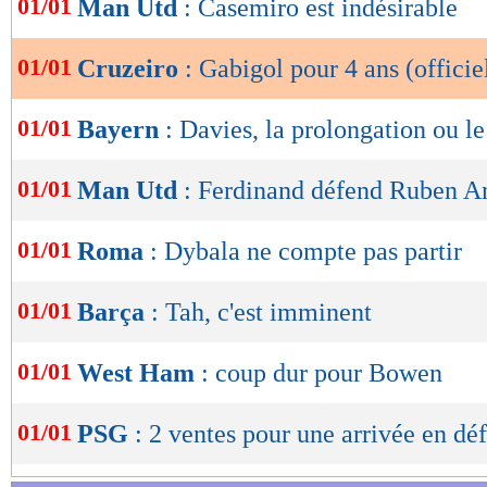
01/01
Man Utd
: Casemiro est indésirable
de
lecture
01/01
Cruzeiro
: Gabigol pour 4 ans (officie
OK
01/01
Bayern
: Davies, la prolongation ou l
01/01
Man Utd
: Ferdinand défend Ruben 
01/01
Roma
: Dybala ne compte pas partir
01/01
Barça
: Tah, c'est imminent
01/01
West Ham
: coup dur pour Bowen
01/01
PSG
: 2 ventes pour une arrivée en dé
Lu 12.962 fois
- Youcef Touaitia 