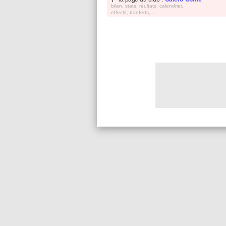
bilan, stats, réultats, calendrier,
effectif, tranferts, ...