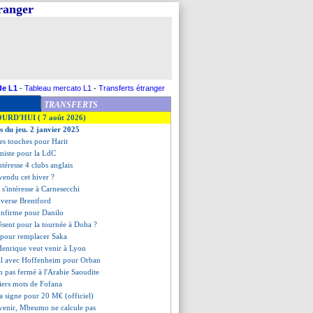
tranger
de L1
-
Tableau mercato L1
-
Transferts étranger
TRANSFERTS
OURD'HUI ( 7 août 2026)
es du jeu. 2 janvier 2025
es touches pour Harit
imiste pour la LdC
ntéresse 4 clubs anglais
vendu cet hiver ?
 s'intéresse à Carnesecchi
nverse Brentford
confirme pour Danilo
résent pour la tournée à Doha ?
s pour remplacer Saka
Henrique veut venir à Lyon
tal avec Hoffenheim pour Orban
n pas fermé à l'Arabie Saoudite
miers mots de Fofana
na signe pour 20 M€ (officiel)
avenir, Mbeumo ne calcule pas