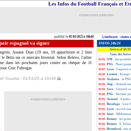
Les Infos du Football Français et E
emplacement publicitaire
publié le
01/01/2025 à 16h44
LiveScore
-
clubs 
poir espagnol va signer
INFOS 24h/24
brèves d'AUJ
...
legrini, Assane
Diao
(19 ans, 19 apparitions et 2 buts
Liste des brèv
...
r le Betis sur ce mercato hivernal. Selon Relevo, l'ailier
OM
: des premièr
01/01
me dans les prochains jours contre un chèque de 11
PSG
: Nasri pess
01/01
 pour Cesc Fabregas.
Lyon
: Caqueret i
01/01
Lorient
: Kroupi 
01/01
ef Touaitia - 01/01/25 à 16h44
Atalanta
: le PSG
01/01
Ang.
: Arsenal re
01/01
Juve
: Giuntoli 
01/01
PSG
: Skriniar p
01/01
Arsenal
: 4 piste
emplacement publicitaire
01/01
Botafogo
: Luiz 
01/01
Lyon
: accord to
01/01
Inter
: Mkhitarya
01/01
Rennes
: les pre
01/01
Rennes
: S. Fofa
01/01
Brentford
: son 
01/01