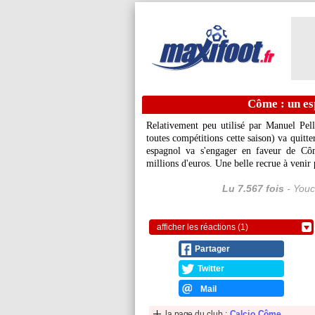
Côme : un es
Relativement peu utilisé par Manuel Pel
toutes compétitions cette saison) va quitte
espagnol va s'engager en faveur de Cô
millions d'euros. Une belle recrue à venir
Lu 7.567 fois
- Youc
afficher les réactions (1)
Partager
Twitter
Mail
la page du club :
Calcio Côme