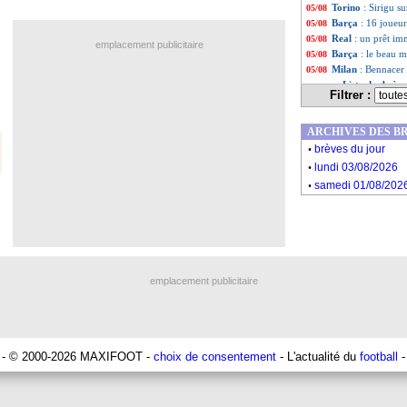
Torino
: Sirigu su
05/08
Barça
: 16 joueur
05/08
Real
: un prêt i
05/08
emplacement publicitaire
Barça
: le beau m
05/08
Milan
: Bennacer
05/08
Liste des brèv
...
Filtrer :
Liste des brèv
...
ARCHIVES DES B
.
brèves du jour
.
lundi 03/08/2026
.
samedi 01/08/202
emplacement publicitaire
- © 2000-2026 MAXIFOOT -
choix de consentement
- L'actualité du
football
-