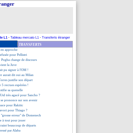
tranger
arté pour la saison !
évoque son avenir
rembeu fan de Valbuena !
ães - "gagner la LdC"
s évoque le brassard
aart impressionné par Benzema
 second mercato estival
de L1
-
Tableau mercato L1
-
Transferts étranger
gardien suisse en approche
TRANSFERTS
ffre pour Sergi Roberto
n en approche
refusée pour Pellistri
, Pogba change de discours
vient la Juve
ait pu signer à l'OM !
er aurait dit oui au Milan
Torres justifie son départ
e 5 recrues espérées !
stifie sa quenelle
Utd très agacé pour Sancho ?
 se prononce sur son avenir
enace pour Rakitic
favori pour Thiago ?
la "grosse erreur" de Domenech
e à tout pour jouer
craint beaucoup de départs
éressé par Alaba