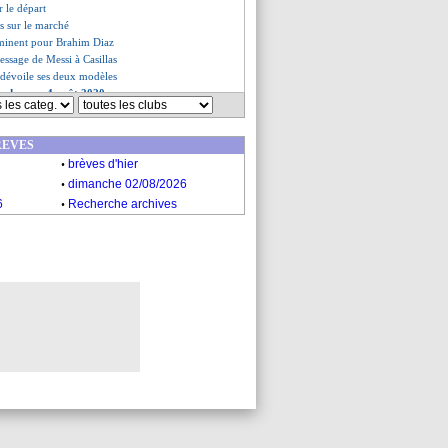
r le départ
s sur le marché
mminent pour Brahim Diaz
essage de Messi à Casillas
 dévoile ses deux modèles
es du mar. 4 août 2020
es du lun. 3 août 2020
REVES
.
brèves d'hier
.
dimanche 02/08/2026
.
6
Recherche archives