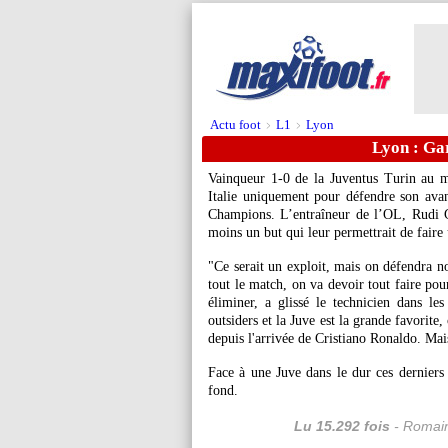
Actu foot
L1
Lyon
>
>
Lyon : Gar
Vainqueur 1-0 de la Juventus Turin au m
Italie uniquement pour défendre son avan
Champions. L’entraîneur de l’OL, Rudi 
moins un but qui leur permettrait de faire 
"Ce serait un exploit, mais on défendra no
tout le match, on va devoir tout faire po
éliminer, a glissé le technicien dans 
outsiders et la Juve est la grande favorite
depuis l'arrivée de Cristiano Ronaldo. Ma
Face à une Juve dans le dur ces derniers
fond.
Lu 15.292 fois
- Romain