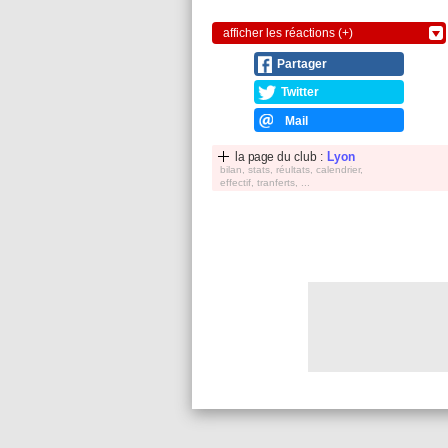
afficher les réactions (+)
Partager
Twitter
Mail
la page du club :
Lyon
bilan, stats, réultats, calendrier,
effectif, tranferts, ...