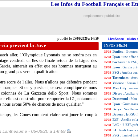
Les Infos du Football Français et E
ASSE
: Ruffier éc
05/08
Real
: Casemiro 
05/08
Olympiakos
: Ka
05/08
emplacement publicitaire
Lyon
: B. Guimar
05/08
PSG
: Marquinho
05/08
Real
: Van der V
05/08
L1
: les dates du
05/08
publié le
05/08/2020 à 14h59
LiveScore
-
clubs 
Montpellier
: un 
05/08
cia prévient la Juve
INFOS 24h/24
Barça
: aucune o
05/08
Benfica
: Everto
05/08
atch aller, l’Olympique Lyonnais ne se rendra pas en
Lyon
: une offre 
05/08
tage vendredi en 8es de finale retour de la Ligue des
Sochaux
: le PSG
05/08
Garcia, aimerait en effet que ses hommes marquent au
Lyon
: Garcia pré
05/08
un grand pas vers la qualification.
PSG
: Anelka aur
05/08
Tottenham
: Auri
05/08
tre score de l'aller. Nous n'allons pas défendre pendant
Valence
: Ferran 
05/08
ur marquer. Si on y parvient, ce sera compliqué de nous
Man City
: encor
05/08
les colonnes de La Gazzetta dello Sport. Nous sommes
Divers
: Anelka ju
05/08
, car elle est construite pour remporter la C1, notamment
Dortmund
: Man 
05/08
is nous avons 50% de chances de nous qualifier."
Lyon
: Guimaraes
05/08
Barça
: Séville t
05/08
 temps, les Gones comptent clairement jouer le coup à
Bayern
: le PSG 
05/08
EdF
: Anelka et 
05/08
LdC
: l'UEFA prêt
05/08
L1
: Rudi Garcia 
05/08
 Lantheaume - 05/08/20 à 14h59
PSG
: Tuchel int
05/08