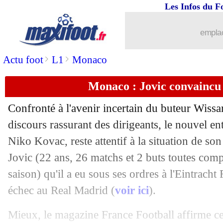
Les Infos du F
emplac
>
>
Actu foot
L1
Monaco
Monaco : Jovic convaincu
Confronté à l'avenir incertain du buteur Wis
discours rassurant des dirigeants, le nouvel e
Niko Kovac, reste attentif à la situation de so
Jovic (22 ans, 26 matchs et 2 buts toutes comp
saison) qu'il a eu sous ses ordres à l'Eintracht
échec au Real Madrid (
voir ici
).
Mieux, le magazine France Football affirme ce