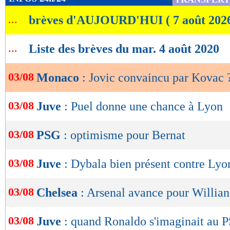
de
...
brèves d'AUJOURD'HUI ( 7 août 202
lecture
OK
...
Liste des brèves du mar. 4 août 2020
03/08
Monaco
: Jovic convaincu par Kovac 
03/08
Juve
: Puel donne une chance à Lyon
03/08
PSG
: optimisme pour Bernat
03/08
Juve
: Dybala bien présent contre Lyo
03/08
Chelsea
: Arsenal avance pour Willian
03/08
Juve
: quand Ronaldo s'imaginait au 