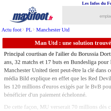
Les Infos du F
03/08
PSG
: optimisme pour Bernat
emplac
03/08
Juve
: Dybala bien présent contre Lyo
>
>
Actu foot
PL
Manchester Utd
03/08
Chelsea
: Arsenal avance pour Willian
Man Utd : une solution trouv
03/08
Juve
: quand Ronaldo s'imaginait au 
Principal courtisan de l'ailier du Borussia D
03/08
Inter
: la grosse mise au point de Cont
ans, 32 matchs et 17 buts en Bundesliga pour 
Manchester United tient peut-être la clé dans ce
03/08
Inter
: Sanchez va rester pour de bon !
média Bild explique en effet que les Red Devils
les 120 millions d'euros exigés par le BvB pou
03/08
Lyon
: un espoir turc en approche !
bénéficier d'un paiement échelonné.
03/08
Sochaux
: le PSG, Daf contredit Pogb
De cette façon, MU verserait 70 millions dès 