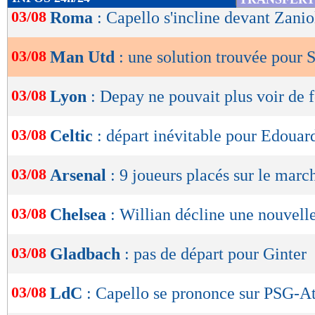
de
03/08
Roma
: Capello s'incline devant Zanio
lecture
03/08
Man Utd
: une solution trouvée pour 
OK
03/08
Lyon
: Depay ne pouvait plus voir de 
03/08
Celtic
: départ inévitable pour Edouar
03/08
Arsenal
: 9 joueurs placés sur le marc
03/08
Chelsea
: Willian décline une nouvelle
03/08
Gladbach
: pas de départ pour Ginter
03/08
LdC
: Capello se prononce sur PSG-A