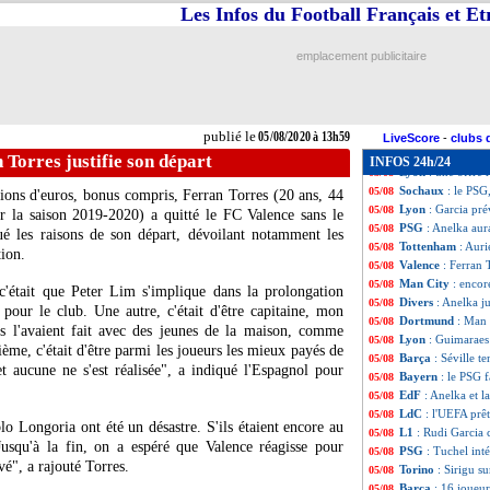
Real
: Casemiro 
05/08
Les Infos du Football Français et E
Olympiakos
: Ka
05/08
Lyon
: B. Guimar
05/08
emplacement publicitaire
PSG
: Marquinho
05/08
Real
: Van der V
05/08
L1
: les dates du
05/08
Montpellier
: un 
05/08
publié le
05/08/2020 à 13h59
Barça
: aucune o
05/08
LiveScore
-
clubs 
Benfica
: Everto
05/08
 Torres justifie son départ
INFOS 24h/24
Lyon
: une offre 
05/08
Sochaux
: le PSG
05/08
ions d'euros, bonus compris, Ferran
Torres
(20 ans, 44
Lyon
: Garcia pré
05/08
r la saison 2019-2020) a quitté le FC Valence sans le
PSG
: Anelka aur
05/08
é les raisons de son départ, dévoilant notamment les
Tottenham
: Auri
05/08
ion.
Valence
: Ferran 
05/08
Man City
: encor
05/08
c'était que Peter Lim s'implique dans la prolongation
Divers
: Anelka ju
05/08
pour le club. Une autre, c'était d'être capitaine, mon
Dortmund
: Man 
05/08
bs l'avaient fait avec des jeunes de la maison, comme
Lyon
: Guimaraes
05/08
ème, c'était d'être parmi les joueurs les mieux payés de
Barça
: Séville t
05/08
et aucune ne s'est réalisée", a indiqué l'Espagnol pour
Bayern
: le PSG 
05/08
EdF
: Anelka et 
05/08
LdC
: l'UEFA prêt
05/08
 Longoria ont été un désastre. S'ils étaient encore au
L1
: Rudi Garcia 
05/08
 Jusqu'à la fin, on a espéré que Valence réagisse pour
PSG
: Tuchel int
05/08
ivé", a rajouté Torres.
Torino
: Sirigu su
05/08
Barça
: 16 joueur
05/08