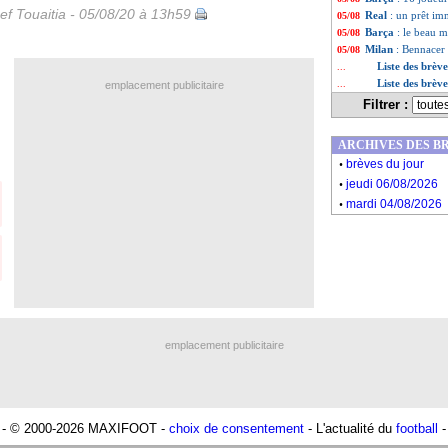
ef Touaitia - 05/08/20 à 13h59
Real
: un prêt i
05/08
Barça
: le beau m
05/08
Milan
: Bennacer
05/08
Liste des brèv
...
Liste des brèv
...
emplacement publicitaire
Filtrer :
ARCHIVES DES B
.
brèves du jour
.
jeudi 06/08/2026
.
mardi 04/08/2026
emplacement publicitaire
- © 2000-2026 MAXIFOOT -
choix de consentement
- L'actualité du
football
-