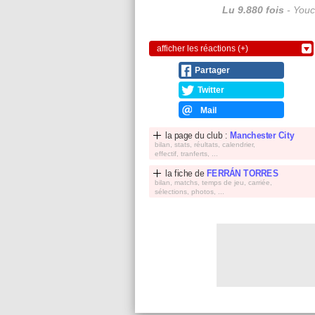
Lu 9.880 fois
- Youc
afficher les réactions (+)
Partager
Twitter
Mail
la page du club :
Manchester City
bilan, stats, réultats, calendrier,
effectif, tranferts, ...
la fiche de
FERRÁN TORRES
bilan, matchs, temps de jeu, carriée,
sélections, photos, ...