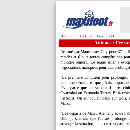
Actu foot
La Liga
Valencia FC
>
>
Valence : Ferran
Recruté par Manchester City pour 37 mill
matchs et 6 buts toutes compétitions pou
moindre remord. Le jeune ailier a évoqu
négociations manquées pour une prolongat
"La première condition pour prolonger, 
pour me démontrer que j'étais important 
rêve, parce que j'ai vu que d'autres clu
Oyarzabal ou Fernando Torres. Et la troisi
l'effectif. On en voulait deux sur trois, 
Marca.
"Les départs de Mateu Alemany et de Pablo
club, je suis sûr que j'aurais prolongé.
arranger la situation, mais ce n'est pas arr