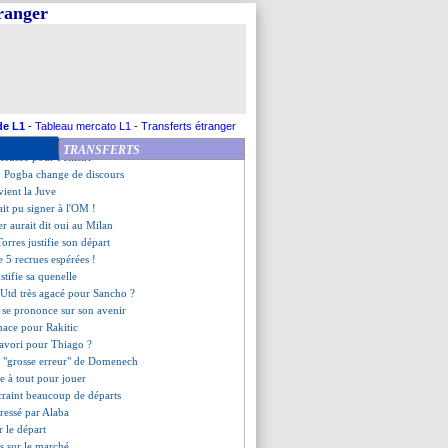
évoque son avenir
tranger
rembeu fan de Valbuena !
ães - "gagner la LdC"
s évoque le brassard
aart impressionné par Benzema
 second mercato estival
gardien suisse en approche
ffre pour Sergi Roberto
de L1
-
Tableau mercato L1
-
Transferts étranger
n en approche
TRANSFERTS
refusée pour Pellistri
, Pogba change de discours
vient la Juve
ait pu signer à l'OM !
er aurait dit oui au Milan
Torres justifie son départ
e 5 recrues espérées !
stifie sa quenelle
Utd très agacé pour Sancho ?
 se prononce sur son avenir
enace pour Rakitic
favori pour Thiago ?
la "grosse erreur" de Domenech
e à tout pour jouer
craint beaucoup de départs
éressé par Alaba
r le départ
s sur le marché