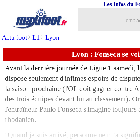
Les Infos du F
15/05
Al Ittihad
: le titre pour Benzema et 
emplac
15/05
Brest
: la C1 a sauvé le club selon Ro
>
>
Actu foot
L1
Lyon
15/05
Milan
: João Félix ne sera pas conserv
Lyon : Fonseca se voi
15/05
PSG
: Ben Arfa débouté par la justice
Avant la dernière journée de Ligue 1 samedi,
15/05
Esp.
: Osasuna s'offre l'Atletico
dispose seulement d'infimes espoirs de disput
la saison prochaine (l'OL doit gagner contre A
15/05
Al Hilal
: Marco Silva refuse le poste
des trois équipes devant lui au classement). 
l'entraîneur Paulo Fonseca s'imagine toujour
15/05
Palace
: Wharton a la cote
rhodanien.
15/05
Rennes
: Beye aimerait bien conserve
"Quand je suis arrivé, personne ne m’a signif