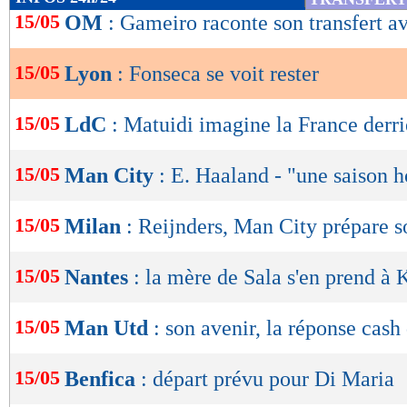
de
15/05
OM
: Gameiro raconte son transfert a
lecture
15/05
Lyon
: Fonseca se voit rester
OK
15/05
LdC
: Matuidi imagine la France derri
15/05
Man City
: E. Haaland - "une saison h
15/05
Milan
: Reijnders, Man City prépare s
15/05
Nantes
: la mère de Sala s'en prend à 
15/05
Man Utd
: son avenir, la réponse cas
15/05
Benfica
: départ prévu pour Di Maria