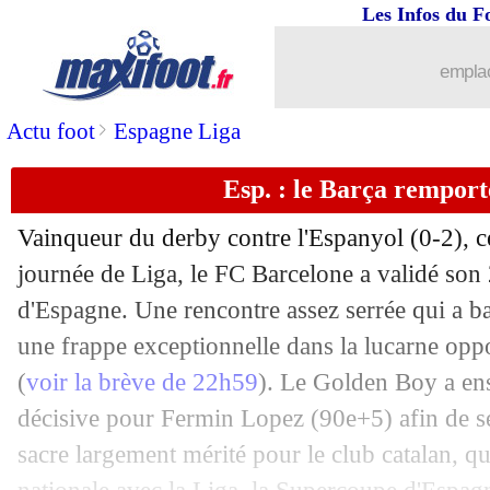
Les Infos du F
emplac
>
Actu foot
Espagne Liga
Esp. : le Barça remporte
Vainqueur du derby contre l'Espanyol (0-2), ce
journée de Liga, le FC Barcelone a validé son
d'Espagne. Une rencontre assez serrée qui a ba
une frappe exceptionnelle dans la lucarne op
(
voir la brève de 22h59
). Le Golden Boy a ens
décisive pour Fermin Lopez (90e+5) afin de sé
sacre largement mérité pour le club catalan, qui