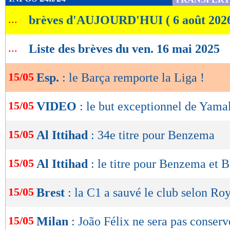
de
...
brèves d'AUJOURD'HUI ( 6 août 202
lecture
OK
...
Liste des brèves du ven. 16 mai 2025
15/05
Esp.
: le Barça remporte la Liga !
15/05
VIDEO
: le but exceptionnel de Yama
15/05
Al Ittihad
: 34e titre pour Benzema
15/05
Al Ittihad
: le titre pour Benzema et 
15/05
Brest
: la C1 a sauvé le club selon Ro
15/05
Milan
: João Félix ne sera pas conserv