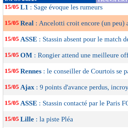
de
15/05
L1
: Sage évoque les rumeurs
lecture
15/05
Real
: Ancelotti croit encore (un peu) a
OK
15/05
ASSE
: Stassin absent pour le match d
15/05
OM
: Rongier attend une meilleure of
15/05
Rennes
: le conseiller de Courtois se
15/05
Ajax
: 9 points d'avance perdus, incro
15/05
ASSE
: Stassin contacté par le Paris F
15/05
Lille
: la piste Pléa