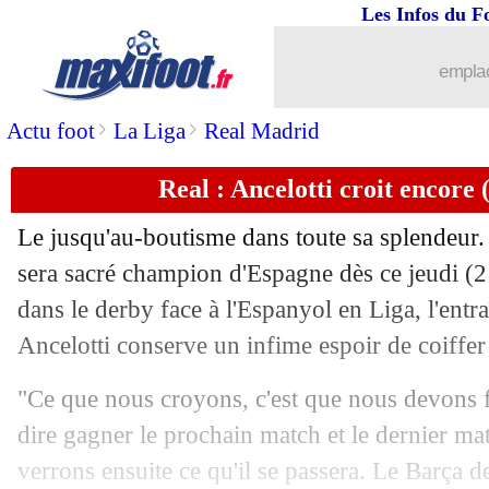
Les Infos du F
15/05
Chelsea
: Aston Villa veut garder Disa
emplac
15/05
Brest
: Roy veut voir le PSG aller au 
>
>
Actu foot
La Liga
Real Madrid
15/05
OM
: Gameiro raconte son transfert a
Real : Ancelotti croit encore 
15/05
Lyon
: Fonseca se voit rester
Le jusqu'au-boutisme dans toute sa splendeur.
15/05
LdC
: Matuidi imagine la France derri
sera sacré champion d'Espagne dès ce jeudi (2
dans le derby face à l'Espanyol en Liga, l'ent
15/05
Man City
: E. Haaland - "une saison h
Ancelotti conserve un infime espoir de coiffer 
15/05
Milan
: Reijnders, Man City prépare s
"Ce que nous croyons, c'est que nous devons fai
dire gagner le prochain match et le dernier m
15/05
Nantes
: la mère de Sala s'en prend à 
verrons ensuite ce qu'il se passera. Le Barça de