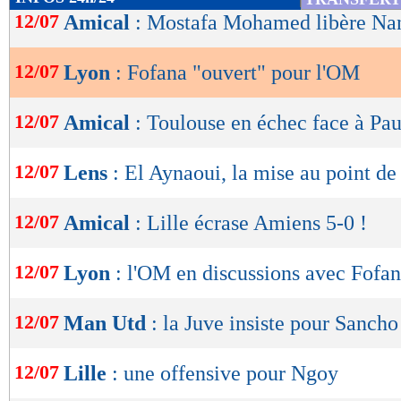
de
12/07
Amical
: Mostafa Mohamed libère Na
lecture
12/07
Lyon
: Fofana "ouvert" pour l'OM
OK
12/07
Amical
: Toulouse en échec face à Pa
12/07
Lens
: El Aynaoui, la mise au point de
12/07
Amical
: Lille écrase Amiens 5-0 !
12/07
Lyon
: l'OM en discussions avec Fofan
12/07
Man Utd
: la Juve insiste pour Sancho
12/07
Lille
: une offensive pour Ngoy