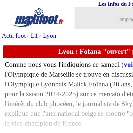
Les Infos du F
...
brèves d'AUJOURD'HUI ( 8 août 202
emplac
...
Liste des brèves du dim. 13 juillet 202
>
>
Actu foot
L1
Lyon
12/07
OM
: Rongier a été proposé à la Juve
Lyon : Fofana "ouvert"
12/07
Euro (f)
: la Suède humilie l'Allemagn
Comme nous vous l'indiquions ce samedi (
vo
12/07
Man Utd
: Rashford, le Barça fixé sur
l'Olympique de Marseille se trouve en discussio
l'Olympique Lyonnais Malick
Fofana
(20 ans,
12/07
Fenerbahçe
: c'est fait pour Brown (of
pour la saison 2024-2025) sur ce mercato d'ét
l'intérêt du club phocéen, le journaliste de Sk
12/07
Arsenal
: une avancée pour Nwaneri ?
explique que l'international belge se montre "o
le vice-champion de France.
12/07
CdM Clubs
: Infantino a vu un "énor