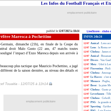
Man Utd
: la Juv
12/07
Les Infos du Football Français et E
Lille
: une offen
12/07
Amical
: Lorient
12/07
emplacement publicitaire
Séville
: Suazo a b
12/07
Lyon
: rebondisse
12/07
Strasbourg
: Dou
12/07
Man Utd
: Onana 
12/07
publié le
12/07/2025 à 11h14
Real
: Konaté a p
12/07
LiveScore
-
clubs 
Nantes
: Augusto
12/07
réfère Maresca à Pochettino
INFOS 24h/24
Lille
: Fernandez-P
12/07
Amical
: Lens ac
12/07
nt-Germain, dimanche (21h), en finale de la Coupe du
Lens
: la Roma re
12/07
atéral droit Malo
Gusto
(22 ans, 47 matchs toutes
Chelsea
: James n
12/07
 souligné l’impact d’Enzo Maresca depuis son arrivée à
Amical
: Bouanan
12/07
Divers
: Van Gaal
12/07
Metz
: Udol à Len
12/07
t beaucoup plus tactique que Mauricio Pochettino, a jugé
Fiorentina
: Pioli
12/07
différent de la saison dernière, au niveau des détails et
Chelsea
: Amougou
12/07
Le Havre
: c'est
12/07
Monaco
: Pogba,
12/07
ef Touaitia - 12/07/25 à 11h14
Brest
: la piste 
12/07
Chelsea
: Gusto p
12/07
Leverkusen
: Til
12/07
Chelsea
: Colwill
12/07
emplacement publicitaire
PSG
: la grande 
12/07
Sporting
: Gyöke
12/07
PSG
: Luis Enriq
12/07