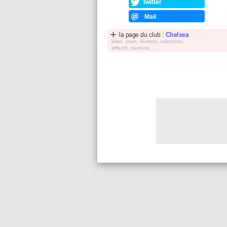
Twitter
Mail
la page du club :
Chelsea
bilan, stats, réultats, calendrier,
effectif, tranferts, ...