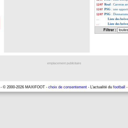
Real
: Carreras a
12/07
PSG
: une oppor
12/07
PSG
: Donnarumm
12/07
Liste des brève
...
Liste des brève
...
Filtrer :
emplacement publicitaire
- © 2000-2026 MAXIFOOT -
choix de consentement
- L'actualité du
football
-