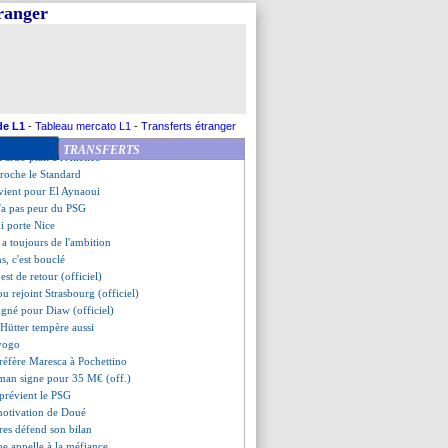
e insiste pour Sancho
tranger
sive pour Ngoy
 déroule contre Fleury
ien signé (officiel)
ment avec Tagliafico !
é, Milan pousse mais...
blessé, un gardien recruté ?
révenu Liverpool !
de L1
-
Tableau mercato L1
-
Transferts étranger
 vendu à Krasnodar (off.)
TRANSFERTS
ardo plaît à l'Atletico
croche le Standard
vient pour El Aynaoui
'a pas peur du PSG
i porte Nice
 a toujours de l'ambition
s, c'est bouclé
 est de retour (officiel)
 rejoint Strasbourg (officiel)
 signé pour Diaw (officiel)
 Hütter tempère aussi
Mvogo
réfère Maresca à Pochettino
lman signe pour 35 M€ (off.)
 prévient le PSG
motivation de Doué
res défend son bilan
ue appelle à la méfiance