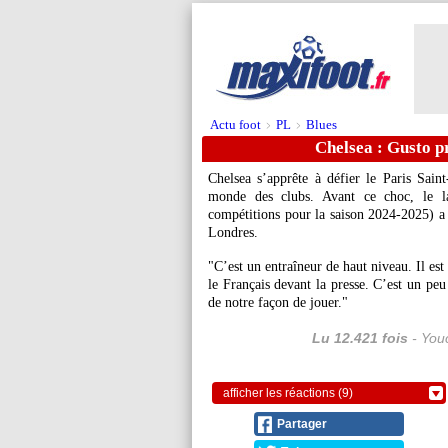
Actu foot
PL
Blues
>
>
Chelsea : Gusto p
Chelsea s’apprête à défier le Paris Sai
monde des clubs. Avant ce choc, le l
compétitions pour la saison 2024-2025) a
Londres.
"C’est un entraîneur de haut niveau. Il es
le Français devant la presse. C’est un peu 
de notre façon de jouer."
Lu 12.421 fois
- Youc
afficher les réactions (9)
Partager