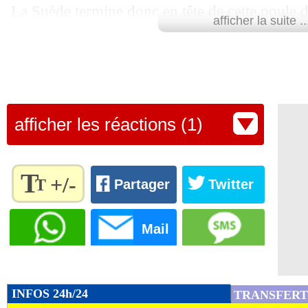
La Suède termine donc en tête de cette poule 
afficher la suite ..
adversaire potentiel de la France au prochain to
première place du groupe D dimanche. A noter
Danemark (3-2) dans un match entre deux pay
Retrouvez tous les résultats, les buteurs et
afficher les réactions (1)
SCORE de Maxifoot.
Lu 18.293 fois
- Damien Da Silva 
T
+/-
T
Partager
Twitter
Règlez la
taille du
Mail
texte
pour
l'adapter
à vos
INFOS 24h/24
TRANSFERT
préférences