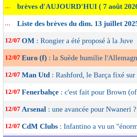
...
brèves d'AUJOURD'HUI ( 7 août 202
de
lecture
...
Liste des brèves du dim. 13 juillet 202
OK
12/07
OM
: Rongier a été proposé à la Juve
12/07
Euro (f)
: la Suède humilie l'Allemagn
12/07
Man Utd
: Rashford, le Barça fixé sur
12/07
Fenerbahçe
: c'est fait pour Brown (of
12/07
Arsenal
: une avancée pour Nwaneri ?
12/07
CdM Clubs
: Infantino a vu un "énor