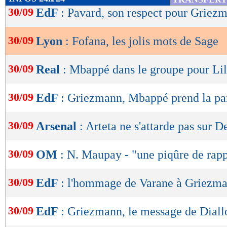
de
30/09
EdF
: Pavard, son respect pour Griez
lecture
30/09
Lyon
: Fofana, les jolis mots de Sage
OK
30/09
Real
: Mbappé dans le groupe pour Lil
30/09
EdF
: Griezmann, Mbappé prend la pa
30/09
Arsenal
: Arteta ne s'attarde pas sur 
30/09
OM
: N. Maupay - "une piqûre de rap
30/09
EdF
: l'hommage de Varane à Griezm
30/09
EdF
: Griezmann, le message de Diall