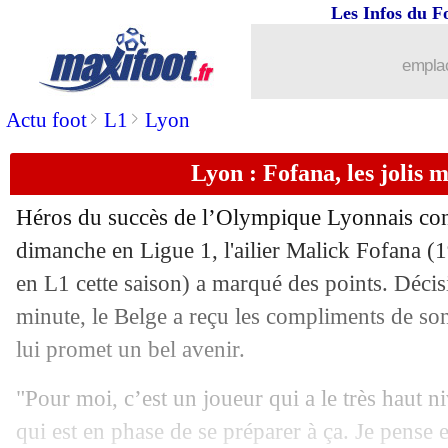
Les Infos du F
30/09
Lille
: gros coup dur pour Ethan Mbap
emplac
30/09
Al-Hilal
: Neymar a repris l'entraînem
>
>
Actu foot
L1
Lyon
30/09
PSG
: Dembélé, Luis Enrique s'expliq
Lyon : Fofana, les jolis 
30/09
Barça
: le geste du club pour Bernal
Héros du succès de l’Olympique Lyonnais con
30/09
Strasbourg
: la jeunesse, Rosenior n'a
dimanche en Ligue 1, l'ailier Malick
Fofana
(1
en L1 cette saison) a marqué des points. Décisi
30/09
EdF
: Avérous remercie Griezmann
minute, le Belge a reçu les compliments de son
lui promet un bel avenir.
30/09
Naples
: sans l'Europe, Conte veut en p
"Pour moi, c’est un joueur qui a le très haut n
30/09
Lens
: Still encense Khusanov
qui est en phase de se préparer à ça. Je pense 