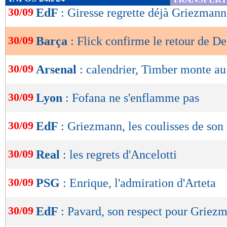
de
30/09
EdF
: Giresse regrette déjà Griezmann
lecture
30/09
Barça
: Flick confirme le retour de D
OK
30/09
Arsenal
: calendrier, Timber monte au
30/09
Lyon
: Fofana ne s'enflamme pas
30/09
EdF
: Griezmann, les coulisses de son
30/09
Real
: les regrets d'Ancelotti
30/09
PSG
: Enrique, l'admiration d'Arteta
30/09
EdF
: Pavard, son respect pour Griez