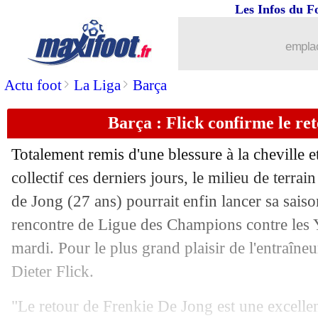
Les Infos du F
30/09
Barça
: Flick prévient Szczesny
emplac
30/09
PSG
: Nuno Mendes et Kolo Muani titu
>
>
Actu foot
La Liga
Barça
30/09
ASSE
: Dall'Oglio s'explique pour Ab
Barça : Flick confirme le re
30/09
Brest
: "pas de certitude" pour Lees-
Totalement remis d'une blessure à la cheville e
30/09
OM
: Di Meco regrette Mbemba
collectif ces derniers jours, le milieu de terr
de Jong (27 ans) pourrait enfin lancer sa saison
30/09
Cameroun
: Eto'o suspendu 6 mois !
rencontre de Ligue des Champions contre les
mardi. Pour le plus grand plaisir de l'entraîn
30/09
CdF
: Bordeaux éliminé sur tapis vert 
Dieter Flick.
30/09
Lille
: gros coup dur pour Ethan Mbap
"Le retour de Frenkie De Jong est une excelle