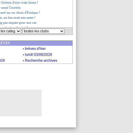
e furieux d'une vraie honte !
 aussi Courtois
arté sur un choix d'Enrique !
is, un fan avait une arme !
ag pas inquiet pour son cas
uniqué sur les incidents
y en route pour Barcelone
e Zerbi justifie son choix
REVES
e veut sanctionner Courtois
.
ge la première de Rabiot
brèves d'hier
es du dim. 29 septembre 2024
.
lundi 03/08/2026
es du sam. 28 septembre 2024
.
026
Recherche archives