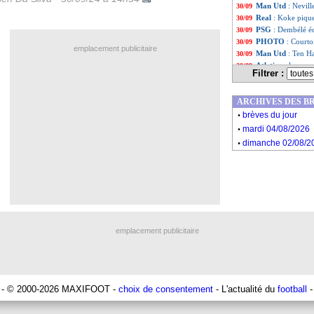
Man Utd
: Nevill
30/09
Real
: Koke pique
30/09
PSG
: Dembélé éc
30/09
PHOTO
: Courto
30/09
emplacement publicitaire
Man Utd
: Ten H
30/09
Atletico
: le comm
30/09
Filtrer :
VIDEO
: Szczesn
30/09
OM
: Højbjerg, D
30/09
ARCHIVES DES B
Atletico
: Simeon
30/09
.
OM
: De Zerbi ju
30/09
brèves du jour
.
Liste des brèv
...
mardi 04/08/2026
Liste des brèv
...
.
dimanche 02/08/2
emplacement publicitaire
- © 2000-2026 MAXIFOOT -
choix de consentement
- L'actualité du
football
-