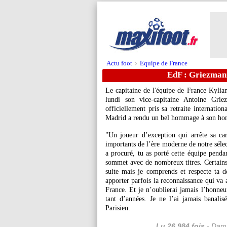
Actu foot
Equipe de France
>
EdF : Griezman
Le capitaine de l'équipe de France Kylia
lundi son vice-capitaine Antoine Gri
officiellement pris sa retraite internatio
Madrid a rendu un bel hommage à son hom
"Un joueur d’exception qui arrête sa ca
importants de l’ère moderne de notre sélec
a procuré, tu as porté cette équipe pend
sommet avec de nombreux titres. Certains 
suite mais je comprends et respecte ta d
apporter parfois la reconnaissance qui va 
France. Et je n’oublierai jamais l’honneur
tant d’années. Je ne l’ai jamais banali
Parisien.
Lu 26.984 fois
- Dami