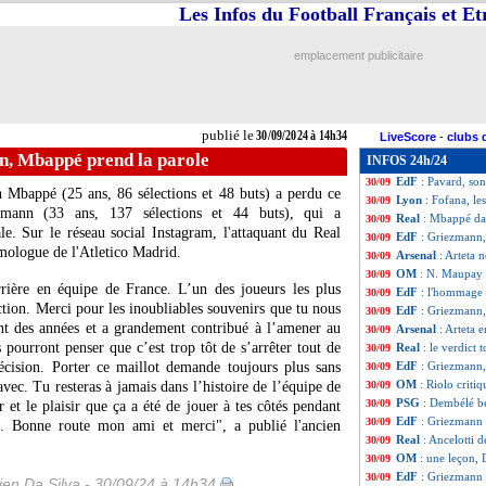
Les Infos du Football Français et E
Lens
: Still ence
30/09
Inter
: Dumfries 
30/09
EdF
: Giresse re
30/09
emplacement publicitaire
Barça
: Flick con
30/09
Arsenal
: calend
30/09
Lyon
: Fofana ne
30/09
EdF
: Griezmann, 
30/09
publié le
30/09/2024 à 14h34
LiveScore
-
clubs 
Real
: les regrets
30/09
n, Mbappé prend la parole
INFOS 24h/24
PSG
: Enrique, l
30/09
EdF
: Pavard, so
30/09
n Mbappé (25 ans, 86 sélections et 48 buts) a perdu ce
Lyon
: Fofana, le
30/09
ezmann (33 ans, 137 sélections et 44 buts), qui a
Real
: Mbappé dan
30/09
nale. Sur le réseau social Instagram, l'attaquant du Real
EdF
: Griezmann,
30/09
ologue de l'Atletico Madrid.
Arsenal
: Arteta 
30/09
OM
: N. Maupay 
30/09
rrière en équipe de France. L’un des joueurs les plus
EdF
: l'hommage
30/09
tion. Merci pour les inoubliables souvenirs que tu nous
EdF
: Griezmann,
30/09
ant des années et a grandement contribué à l’amener au
Arsenal
: Arteta 
30/09
pourront penser que c’est trop tôt de s’arrêter tout de
Real
: le verdict
30/09
écision. Porter ce maillot demande toujours plus sans
EdF
: Griezmann,
30/09
OM
: Riolo criti
avec. Tu resteras à jamais dans l’histoire de l’équipe de
30/09
PSG
: Dembélé be
30/09
 et le plaisir que ça a été de jouer à tes côtés pendant
EdF
: Griezmann é
30/09
sé. Bonne route mon ami et merci", a publié l'ancien
Real
: Ancelotti 
30/09
OM
: une leçon, 
30/09
EdF
: Griezmann d
30/09
en Da Silva - 30/09/24 à 14h34