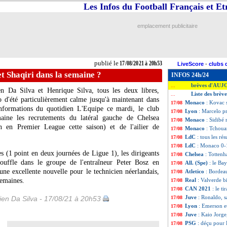
Les Infos du Football Français et E
emplacement publicitaire
publié le
17/08/2021 à 20h53
LiveScore
-
clubs 
t Shaqiri dans la semaine ?
INFOS 24h/24
brèves d'AUJ
...
en Da Silva et Henrique Silva, tous les deux libres,
Liste des brèv
...
 d'été particulièrement calme jusqu'à maintenant dans
Monaco
: Kovac 
17/08
 informations du quotidien L'Equipe ce mardi, le club
Lyon
: Marcelo pr
17/08
aine les recrutements du latéral gauche de Chelsea
Monaco
: Sidibé 
17/08
 en Premier League cette saison) et de l'ailier de
Monaco
: Tchoua
17/08
LdC
: tous les rés
17/08
LdC
: Monaco 0-1
17/08
s (1 point en deux journées de Ligue 1), les dirigeants
Chelsea
: Totten
17/08
souffle dans le groupe de l'entraîneur Peter Bosz en
All. (Spe)
: le Ba
17/08
d'une excellente nouvelle pour le technicien néerlandais,
Atletico
: Bordea
17/08
semaines.
Real
: Valverde b
17/08
CAN 2021
: le t
17/08
Juve
: Ronaldo, s
en Da Silva - 17/08/21 à 20h53
17/08
Lyon
: Emerson et
17/08
Juve
: Kaio Jorge,
17/08
PSG
: déçu pour 
17/08