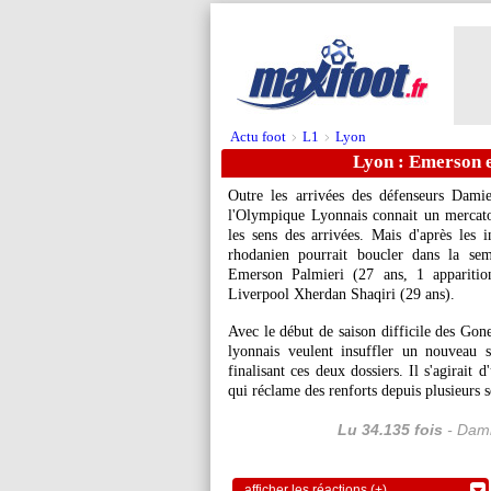
Actu foot
L1
Lyon
>
>
Lyon : Emerson e
Outre les arrivées des défenseurs Dami
l'Olympique Lyonnais connait un mercato
les sens des arrivées. Mais d'après les
rhodanien pourrait boucler dans la sem
Emerson Palmieri (27 ans, 1 apparition
Liverpool Xherdan Shaqiri (29 ans).
Avec le début de saison difficile des Gone
lyonnais veulent insuffler un nouveau 
finalisant ces deux dossiers. Il s'agirait 
qui réclame des renforts depuis plusieurs 
Lu 34.135 fois
- Dami
afficher les réactions (+)