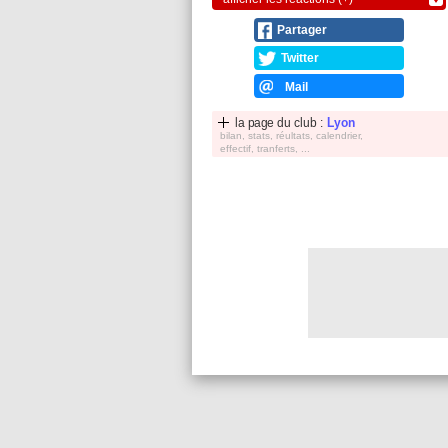
Partager
Twitter
Mail
la page du club :
Lyon
bilan, stats, réultats, calendrier,
effectif, tranferts, ...