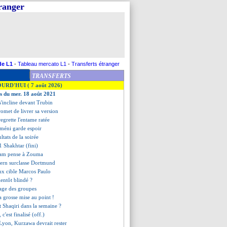
tranger
de L1
-
Tableau mercato L1
-
Transferts étranger
TRANSFERTS
OURD'HUI ( 7 août 2026)
es du mer. 18 août 2021
s'incline devant Trubin
omet de livrer sa version
regrette l'entame ratée
méni garde espoir
ultats de la soirée
 Shakhtar (fini)
ham pense à Zouma
yern surclasse Dortmund
ux cible Marcos Paulo
ientôt blindé ?
irage des groupes
a grosse mise au point !
 Shaqiri dans la semaine ?
 c'est finalisé (off.)
Lyon, Kurzawa devrait rester