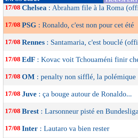
de
17/08
Chelsea
: Abraham file à la Roma (offi
lecture
17/08
PSG
: Ronaldo, c'est non pour cet été
OK
17/08
Rennes
: Santamaria, c'est bouclé (offi
17/08
EdF
: Kovac voit Tchouaméni finir ch
17/08
OM
: penalty non sifflé, la polémique
17/08
Juve
: ça bouge autour de Ronaldo...
17/08
Brest
: Larsonneur pisté en Bundeslig
17/08
Inter
: Lautaro va bien rester