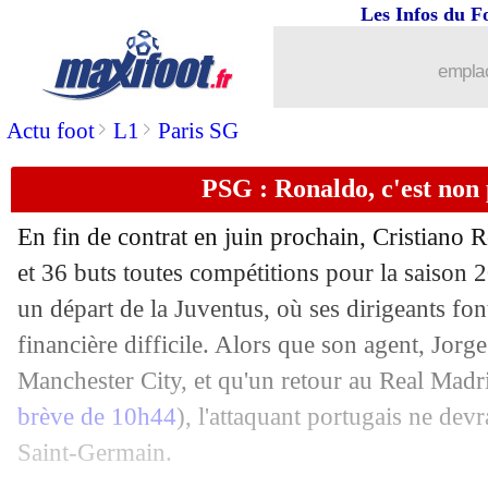
Les Infos du F
17/08
Clermont
: L1-L2, Gastien n'a "rien 
emplac
17/08
Roma
: Florenzi à Milan, ça brûle
>
>
Actu foot
L1
Paris SG
17/08
Real
: Ancelotti, Courtois voit un ch
PSG : Ronaldo, c'est non 
17/08
Juve
: Locatelli, c'est bouclé
En fin de contrat en juin prochain, Cristiano
17/08
Lyon
: Govou ne voit pas de leaders
et 36 buts toutes compétitions pour la saison 
un départ de la Juventus, où ses dirigeants fon
17/08
Dortmund
: Delaney va rejoindre Sévi
financière difficile. Alors que son agent, Jorg
Manchester City, et qu'un retour au Real Madr
17/08
Séville
: Rony Lopes encore prêté (offi
brève de 10h44
), l'attaquant portugais ne devr
Saint-Germain.
17/08
Lyon
: Marcelo mis à l'écart (officiel)