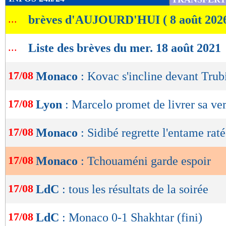
de
...
brèves d'AUJOURD'HUI ( 8 août 202
lecture
OK
...
Liste des brèves du mer. 18 août 2021
17/08
Monaco
: Kovac s'incline devant Trub
17/08
Lyon
: Marcelo promet de livrer sa ve
17/08
Monaco
: Sidibé regrette l'entame rat
17/08
Monaco
: Tchouaméni garde espoir
17/08
LdC
: tous les résultats de la soirée
17/08
LdC
: Monaco 0-1 Shakhtar (fini)