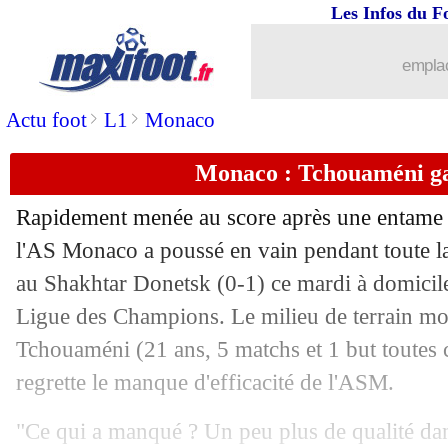
Les Infos du F
emplac
>
>
Actu foot
L1
Monaco
Monaco : Tchouaméni ga
Rapidement menée au score après une entame 
l'AS Monaco a poussé en vain pendant toute la p
au Shakhtar Donetsk (0-1) ce mardi à domicile 
Ligue des Champions. Le milieu de terrain m
Tchouaméni (21 ans, 5 matchs et 1 but toutes c
regrette le manque d'efficacité de l'ASM.
"Ce qui a manqué ? Un peu plus de qualité dans