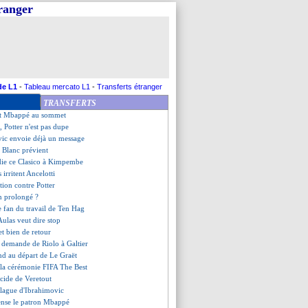
tranger
es évoque son point faible
 a bien prolongé (officiel)
son pour Fekir !
usé de viol
 de certains joueurs
ni prolonge le plaisir (off.)
ATEF défend Diacre
de L1
-
Tableau mercato L1
-
Transferts étranger
é content pour Sancho
TRANSFERTS
ut toujours pas être président
oit Mbappé au sommet
é, Potter n'est pas dupe
vic envoie déjà un message
 Blanc prévient
édie ce Clasico à Kimpembe
s irritent Ancelotti
ition contre Potter
n prolongé ?
e fan du travail de Ten Hag
Aulas veut dire stop
et bien de retour
 demande de Riolo à Galtier
end au départ de Le Graët
 la cérémonie FIFA The Best
lucide de Veretout
blague d'Ibrahimovic
ense le patron Mbappé