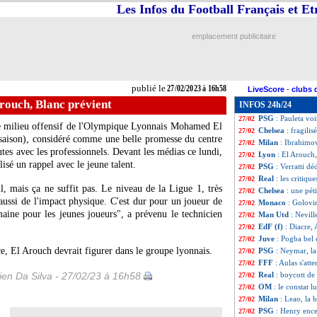
Les Infos du Football Français et E
OM
: Nuno Tavar
27/02
Monaco
: Golovin
27/02
Betis
: fin de sai
27/02
emplacement publicitaire
PSG
: Hakimi acc
27/02
OM
: Rothen déçu
27/02
Argentine
: Scalo
27/02
EdF (f)
: l'UNEC
27/02
publié le
27/02/2023 à 16h58
LiveScore
-
clubs 
Man Utd
: Mbapp
27/02
rouch, Blanc prévient
INFOS 24h/24
FFF
: Aulas ne ve
27/02
PSG
: Pauleta v
27/02
le milieu offensif de l'Olympique Lyonnais Mohamed El
Chelsea
: fragilis
27/02
 saison), considéré comme une belle promesse du centre
Milan
: Ibrahimo
27/02
tes avec les professionnels. Devant les médias ce lundi,
Lyon
: El Arouch,
27/02
isé un rappel avec le jeune talent.
PSG
: Verratti d
27/02
Real
: les critique
27/02
, mais ça ne suffit pas. Le niveau de la Ligue 1, très
Chelsea
: une pét
27/02
aussi de l'impact physique. C'est dur pour un joueur de
Monaco
: Golovi
27/02
omaine pour les jeunes joueurs", a prévenu le technicien
Man Utd
: Nevill
27/02
EdF (f)
: Diacre, 
27/02
Juve
: Pogba bel 
27/02
, El Arouch devrait figurer dans le groupe lyonnais.
PSG
: Neymar, la
27/02
FFF
: Aulas s'att
27/02
en Da Silva - 27/02/23 à 16h58
Real
: boycott de
27/02
OM
: le constat 
27/02
Milan
: Leao, la 
27/02
PSG
: Henry enc
27/02