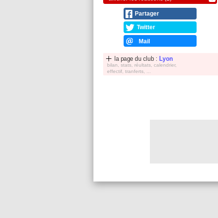
Partager
Twitter
Mail
la page du club :
Lyon
bilan, stats, réultats, calendrier,
effectif, tranferts, ...