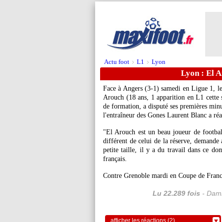
Actu foot
L1
Lyon
>
>
Lyon : El A
Face à Angers (3-1) samedi en Ligue 1, 
Arouch (18 ans, 1 apparition en L1 cette
de formation, a disputé ses premières minu
l'entraîneur des Gones Laurent Blanc a réal
"El Arouch est un beau joueur de football
différent de celui de la réserve, demande 
petite taille, il y a du travail dans ce d
français.
Contre Grenoble mardi en Coupe de France
Lu 22.289 fois
- Dami
afficher les réactions (2)