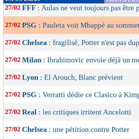
de
27/02
FFF
: Aulas ne veut toujours pas être 
lecture
27/02
PSG
: Pauleta voit Mbappé au somme
OK
27/02
Chelsea
: fragilisé, Potter n'est pas du
27/02
Milan
: Ibrahimovic envoie déjà un m
27/02
Lyon
: El Arouch, Blanc prévient
27/02
PSG
: Verratti dédie ce Clasico à Ki
27/02
Real
: les critiques irritent Ancelotti
27/02
Chelsea
: une pétition contre Potter