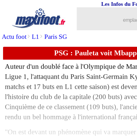
Les Infos du F
27/02
The Best
: Renard dans le meilleur on
emplac
27/02
The Best
: Scaloni récompensé !
>
>
Actu foot
L1
Paris SG
27/02
The Best
: la coach Wiegman sacrée
PSG : Pauleta voit Mbap
27/02
Prix Puskas
: Oleksy devance Payet
Auteur d'un doublé face à l'Olympique de Mar
27/02
The Best
: Martinez élu chez les gardi
Ligue 1, l'attaquant du Paris Saint-Germain 
matchs et 17 buts en L1 cette saison) est deve
27/02
The Best
: Earps meilleure gardienne
l'histoire du club de la capitale (200 buts) av
Cinquième de ce classement (109 buts), l'ancie
27/02
The Best
: les Parisiens au rendez-vou
rendu un bel hommage à l'international françai
27/02
Lyon
: Blanc inquiet avant Grenoble
"On est devant un phénomène qui va marquer l'h