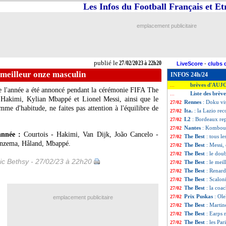
Les Infos du Football Français et E
emplacement publicitaire
publié le
27/02/2023 à 22h20
LiveScore
-
clubs 
e meilleur onze masculin
INFOS 24h/24
brèves d'AUJ
...
de l'année a été annoncé pendant la cérémonie FIFA The
Liste des brèv
...
f Hakimi, Kylian Mbappé et Lionel Messi, ainsi que le
Rennes
: Doku vi
27/02
e d'habitude, ne faites pas attention à l'équilibre de
Ita.
: la Lazio rec
27/02
L2
: Bordeaux rep
27/02
Nantes
: Komboua
27/02
nnée :
Courtois - Hakimi, Van Dijk, João Cancelo -
The Best
: tous le
27/02
enzema, Håland, Mbappé.
The Best
: Messi,
27/02
The Best
: le dou
27/02
ic Bethsy - 27/02/23 à 22h20
The Best
: le mei
27/02
The Best
: Renard
27/02
The Best
: Scalon
27/02
The Best
: la co
27/02
Prix Puskas
: Ol
27/02
emplacement publicitaire
The Best
: Martin
27/02
The Best
: Earps 
27/02
The Best
: les Pa
27/02