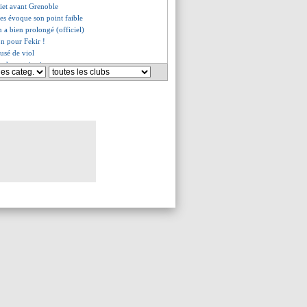
uiet avant Grenoble
es évoque son point faible
 a bien prolongé (officiel)
son pour Fekir !
usé de viol
 de certains joueurs
ni prolonge le plaisir (off.)
ATEF défend Diacre
é content pour Sancho
ut toujours pas être président
oit Mbappé au sommet
é, Potter n'est pas dupe
vic envoie déjà un message
 Blanc prévient
édie ce Clasico à Kimpembe
s irritent Ancelotti
ition contre Potter
n prolongé ?
e fan du travail de Ten Hag
Aulas veut dire stop
et bien de retour
 demande de Riolo à Galtier
end au départ de Le Graët
 la cérémonie FIFA The Best
lucide de Veretout
blague d'Ibrahimovic