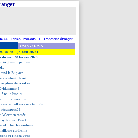
tranger
de L1
-
Tableau mercato L1
-
Transferts étranger
TRANSFERTS
OURD'HUI ( 8 août 2026)
es du mar. 28 février 2023
se toujours le podium
olle
rend la 2e place
ré soutient Delort
s trophées de la soirée
 évidemment !
blé pour Putellas !
lleur onze masculin
 dans le meilleur onze féminin
i récompensé !
ach Wiegman sacrée
eksy devance Payet
ez élu chez les gardiens !
meilleure gardienne
risiens au rendez-vous