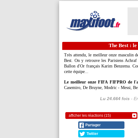
The Best : l
Très attendu, le meilleur onze masculin 
Best. On y retrouve les Parisiens Achra
Ballon d'Or français Karim Benzema. Comm
cette équipe...
Le meilleur onze FIFA FIFPRO de l'a
Casemiro, De Bruyne, Modric - Messi, B
Lu 24.664 fois
- Er
afficher les réactions (15)
Partager
Twitter