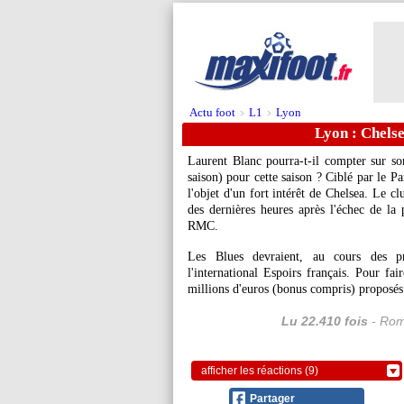
Actu foot
L1
Lyon
>
>
Lyon : Chelse
Laurent Blanc pourra-t-il compter sur so
saison) pour cette saison ? Ciblé par le P
l'objet d'un fort intérêt de Chelsea. Le c
des dernières heures après l'échec de la 
RMC.
Les Blues devraient, au cours des p
l'international Espoirs français. Pour fai
millions d'euros (bonus compris) proposés 
Lu 22.410 fois
- Rom
afficher les réactions (9)
Partager