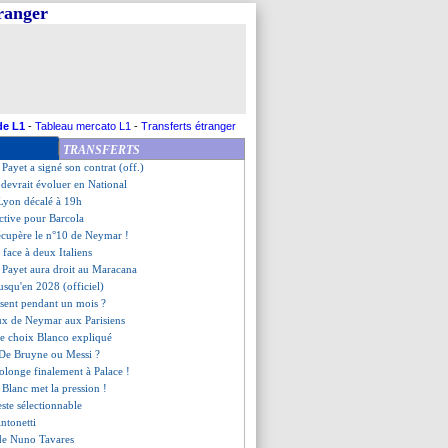
tranger
prêté à la Lazio (officiel)
prolonge son contrat (off.)
serein pour Kolo Muani
te Touré
 a prolongé (officiel)
: Payet ému, De Melo raconte
i Matic a choisi la Ligue 1
de L1
-
Tableau mercato L1
-
Transferts étranger
e reçue pour Castelletto
TRANSFERTS
: Griezmann se prononce
: Payet a signé son contrat (off.)
b devrait évoluer en National
-Lyon décalé à 19h
active pour Barcola
écupère le n°10 de Neymar !
 face à deux Italiens
: Payet aura droit au Maracana
usqu'en 2028 (officiel)
bsent pendant un mois ?
eux de Neymar aux Parisiens
, le choix Blanco expliqué
 De Bruyne ou Messi ?
rolonge finalement à Palace !
, Blanc met la pression !
ste sélectionnable
Antonetti
 de Nuno Tavares