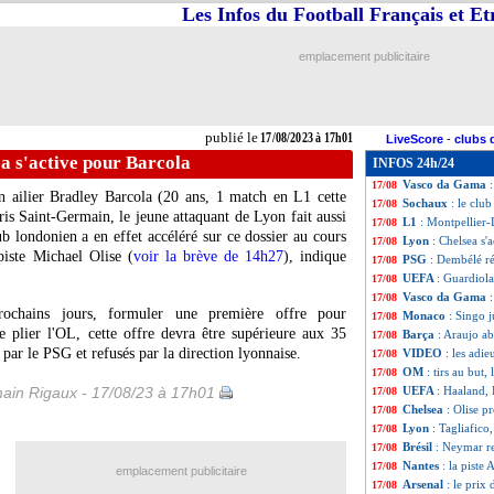
Les Infos du Football Français et E
Juve
: Pellegrini 
17/08
Toulouse
: Costa 
17/08
PSG
: Francfort 
17/08
emplacement publicitaire
OM
: Lorient pis
17/08
Sporting
: Inacio
17/08
Vasco da Gama
17/08
Rennes
: pourquo
17/08
publié le
17/08/2023 à 17h01
LiveScore
-
clubs 
Nantes
: une offr
17/08
a s'active pour Barcola
INFOS 24h/24
Arabie Saoudite
17/08
Vasco da Gama
17/08
n ailier Bradley
Barcola
(20 ans, 1 match en L1 cette
Sochaux
: le clu
17/08
aris Saint-Germain, le jeune attaquant de Lyon fait aussi
L1
: Montpellier
17/08
lub londonien a en effet accéléré sur ce dossier au cours
Lyon
: Chelsea s'
17/08
piste Michael Olise (
voir la brève de 14h27
), indique
PSG
: Dembélé r
17/08
UEFA
: Guardiola
17/08
Vasco da Gama
17/08
rochains jours, formuler une première offre pour
Monaco
: Singo j
17/08
re plier l'OL, cette offre devra être supérieure aux 35
Barça
: Araujo a
17/08
par le PSG et refusés par la direction lyonnaise.
VIDEO
: les adi
17/08
OM
: tirs au but
17/08
ain Rigaux - 17/08/23 à 17h01
UEFA
: Haaland,
17/08
Chelsea
: Olise p
17/08
Lyon
: Tagliafico
17/08
Brésil
: Neymar re
17/08
Nantes
: la piste 
17/08
emplacement publicitaire
Arsenal
: le prix
17/08