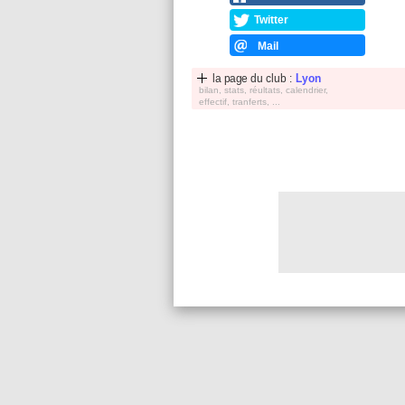
Twitter
Mail
la page du club :
Lyon
bilan, stats, réultats, calendrier,
effectif, tranferts, ...