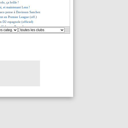
iolo, ça brûle !
i, et maintenant Lens !
aco pense à Davinson Sanchez
ent en Premier League (off.)
en D2 espagnole (officiel)
ne lâche pas Pavard
 prévu 40 M€ de ventes
c le Genoa pour Malinovskyi ?
es détails du deal avec la Roma
va rejoindre Neymar
 excité et motivé
o discute pour l'attaquant Daka
 de Neymar était "impossible"
approché ?
 deux pistes en Italie
es du mer. 16 août 2023
es du mar. 15 août 2023