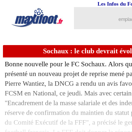
17/08
Betis
: Rodriguez toujours ciblé par l'
Les Infos du F
17/08
Chelsea
: Hall en route pour Newcastl
emplac
17/08
OM
: Malinovskyi a bien dit oui au G
Sochaux : le club devrait évo
17/08
Bayern
: aucun gardien recruté ?
Bonne nouvelle pour le FC Sochaux. Alors que
17/08
Monaco
: Volland vendu à l'Union Berl
présenté un nouveau projet de reprise mené pa
Pierre Wantiez, la DNCG a rendu un avis favo
17/08
PSG
: Marquinhos, un statut en danger
FCSM en National, ce jeudi. Mais avec certain
17/08
OM
: Marcelino se veut confiant pour 
"Encadrement de la masse salariale et des ind
réserve de confirmation du maintien du statut 
17/08
Juve
: Pellegrini prêté à la Lazio (offi
du Comité Exécutif de la FFF", a précisé le g