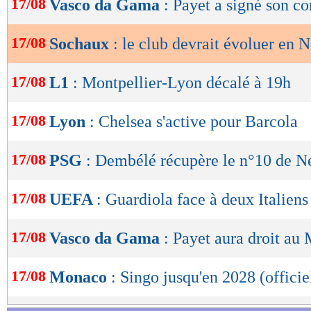
17/08
Vasco da Gama
: Payet a signé son con
de
lecture
17/08
Sochaux
: le club devrait évoluer en N
OK
17/08
L1
: Montpellier-Lyon décalé à 19h
17/08
Lyon
: Chelsea s'active pour Barcola
17/08
PSG
: Dembélé récupère le n°10 de N
17/08
UEFA
: Guardiola face à deux Italiens
17/08
Vasco da Gama
: Payet aura droit au
17/08
Monaco
: Singo jusqu'en 2028 (officie