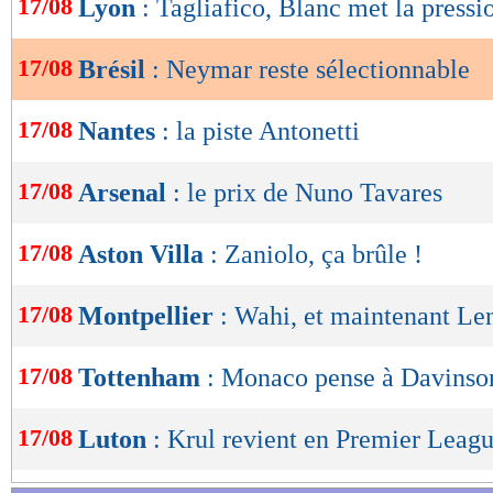
17/08
Lyon
: Tagliafico, Blanc met la pressi
de
lecture
17/08
Brésil
: Neymar reste sélectionnable
OK
17/08
Nantes
: la piste Antonetti
17/08
Arsenal
: le prix de Nuno Tavares
17/08
Aston Villa
: Zaniolo, ça brûle !
17/08
Montpellier
: Wahi, et maintenant Len
17/08
Tottenham
: Monaco pense à Davinso
17/08
Luton
: Krul revient en Premier Leagu