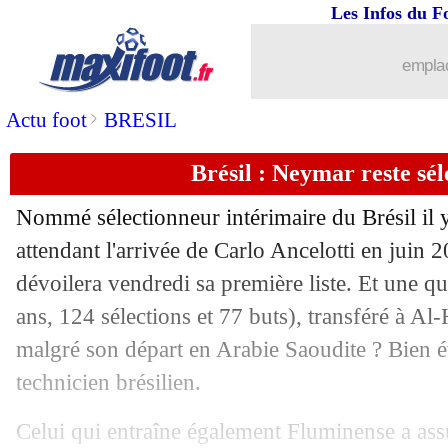
17/08
Rennes
: pourquoi Matic a choisi la L
Les Infos du F
17/08
Nantes
: une offre reçue pour Castelle
emplac
17/08
Arabie Saoudite
: Griezmann se pron
>
Actu foot
BRESIL
Brésil : Neymar reste sé
17/08
Vasco da Gama
: Payet a signé son con
Nommé sélectionneur intérimaire du Brésil il 
17/08
Sochaux
: le club devrait évoluer en N
attendant l'arrivée de Carlo Ancelotti en juin
dévoilera vendredi sa première liste. Et une q
17/08
L1
: Montpellier-Lyon décalé à 19h
ans, 124 sélections et 77 buts), transféré à Al-H
17/08
Lyon
: Chelsea s'active pour Barcola
malgré son départ en Arabie Saoudite ? Bien 
technicien brésilien.
17/08
PSG
: Dembélé récupère le n°10 de N
Celui qui entraîne également Fluminense a ass