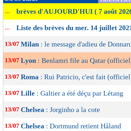
de
...
brèves d'AUJOURD'HUI ( 7 août 202
lecture
OK
...
Liste des brèves du mer. 14 juillet 202
13/07
Milan
: le message d'adieu de Donna
13/07
Lyon
: Benlamri file au Qatar (officiel
13/07
Roma
: Rui Patricio, c'est fait (officiel
13/07
Lille
: Galtier a été déçu par Létang
13/07
Chelsea
: Jorginho a la cote
13/07
Chelsea
: Dortmund retient Håland
Lu 21.684 fois
- Youcef Touaitia 