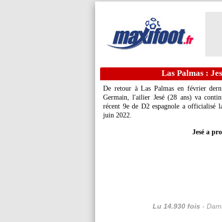
Las Palmas : Jes
De retour à Las Palmas en février derni
Germain, l'ailier Jesé (28 ans) va conti
récent 9e de D2 espagnole a officialisé l
juin 2022.
Jesé a pr
Lu 14.930 fois
- Dami