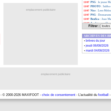
PSG
: le jeune Ma
13/07
PHOTO
: Saliba 
13/07
emplacement publicitaire
Nice
: Lees-Melou
13/07
PSG
: Donnarumm
13/07
Benfica
: Joao Ma
13/07
Angleterre
: Sha
13/07
Filtrer :
PSG
: Baldé prêté
13/07
Racisme
: Pogba,
13/07
ARCHIVES DES B
PSG
: Areola, un
13/07
.
Clermont
: premi
13/07
brèves du jour
.
VIDEO
: le nouv
13/07
jeudi 06/08/2026
PSG
: Mbappé cet
13/07
.
mardi 04/08/2026
OM
: la rumeur C
13/07
Angleterre
: le m
13/07
Liste des brève
...
Liste des brève
...
emplacement publicitaire
- © 2000-2026 MAXIFOOT -
choix de consentement
- L'actualité du
football
-