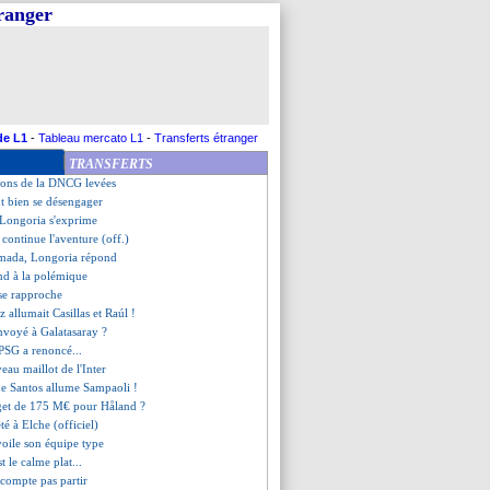
tranger
ma restera un tifoso
ne lâche pas Mendes
évoile ses tarifs
tenu, pas Camavinga ?
e message de Ramos
t dans l'incertitude
tendu jeudi au plus tard
de L1
-
Tableau mercato L1
-
Transferts étranger
pas peur de la concurrence
TRANSFERTS
derson bientôt de retour
tions de la DNCG levées
ut bien se désengager
 Longoria s'exprime
é continue l'aventure (off.)
Almada, Longoria répond
nd à la polémique
se rapproche
 allumait Casillas et Raúl !
nvoyé à Galatasaray ?
 PSG a renoncé...
veau maillot de l'Inter
de Santos allume Sampaoli !
get de 175 M€ pour Håland ?
êté à Elche (officiel)
voile son équipe type
st le calme plat...
 compte pas partir