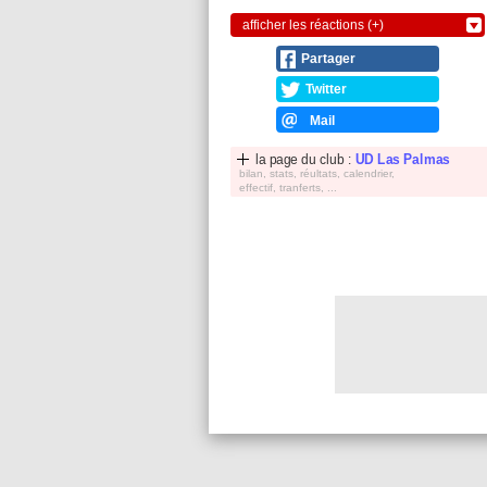
afficher les réactions (+)
Partager
Twitter
Mail
la page du club :
UD Las Palmas
bilan, stats, réultats, calendrier,
effectif, tranferts, ...