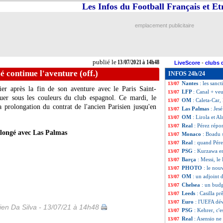
Les Infos du Football Français et E
Milan
: Donnarum
13/07
Lyon
: Flamengo 
13/07
Médias
: Amazon d
13/07
emplacement publicitaire
Rennes
: Doku re
13/07
PSG
: Mbappé, l
13/07
Bordeaux
: Gasse
13/07
Milan
: Giroud at
13/07
publié le
13/07/2021 à 14h48
LiveScore
-
clubs 
PSG
: Ramos n'a 
13/07
é continue l'aventure (off.)
INFOS 24h/24
Lazio
: Felipe An
13/07
Nantes
: les sanc
13/07
er après la fin de son aventure avec le Paris Saint-
LFP
: Canal + ve
13/07
nuer sous les couleurs du club espagnol. Ce mardi, le
OM
: Caleta-Car,
13/07
a prolongation du contrat de l'ancien Parisien jusqu'en
Las Palmas
: Jes
13/07
OM
: Lirola et 
13/07
Real
: Pérez répo
13/07
olongé avec Las Palmas
Monaco
: Boadu 
13/07
Real
: quand Pérez
13/07
PSG
: Kurzawa e
13/07
Barça
: Messi, le
13/07
PHOTO
: le nou
13/07
OM
: un adjoint 
13/07
Chelsea
: un bud
13/07
Leeds
: Casilla pr
13/07
Euro
: l'UEFA dé
13/07
en Da Silva - 13/07/21 à 14h48
PSG
: Kehrer, c'e
13/07
Real
: Asensio ne
13/07