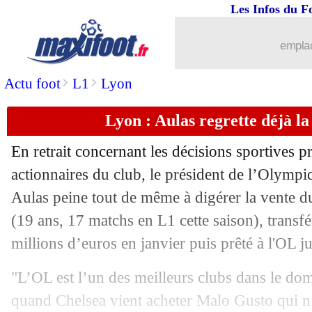
Les Infos du F
28/03
Bayern
: Tuchel veut attirer Kovacic
emplac
28/03
CAN 2023
: le Cameroun battu, l'Egyp
>
>
Actu foot
L1
Lyon
28/03
Man Utd
: le PSG proposait un pactol
Lyon : Aulas regrette déjà la
28/03
Tottenham
: grosse concurrence pou
En retrait concernant les décisions sportives p
28/03
Lille
: Palmieri fracasse Franck Passi !
actionnaires du club, le président de l’Olymp
Aulas peine tout de même à digérer la vente du
28/03
Lorient
: Le Fée ciblé par 3 clubs all
(19 ans, 17 matchs en L1 cette saison), transf
millions d’euros en janvier puis prêté à l'OL ju
28/03
Naples
: Kim sur la liste du PSG
"L’OL est l’un des meilleurs clubs dans le dom
28/03
Lecce
: le Barça ne veut plus d'Umtiti
quand Chelsea vient acheter Malo Gusto qui n