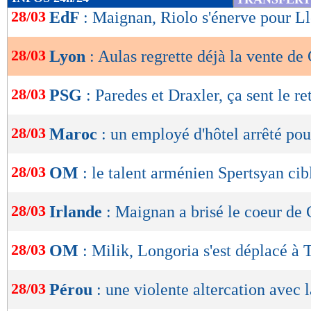
de
28/03
EdF
: Maignan, Riolo s'énerve pour Ll
lecture
28/03
Lyon
: Aulas regrette déjà la vente de
OK
28/03
PSG
: Paredes et Draxler, ça sent le ret
28/03
Maroc
: un employé d'hôtel arrêté po
28/03
OM
: le talent arménien Spertsyan cib
28/03
Irlande
: Maignan a brisé le coeur de 
28/03
OM
: Milik, Longoria s'est déplacé à 
28/03
Pérou
: une violente altercation avec 