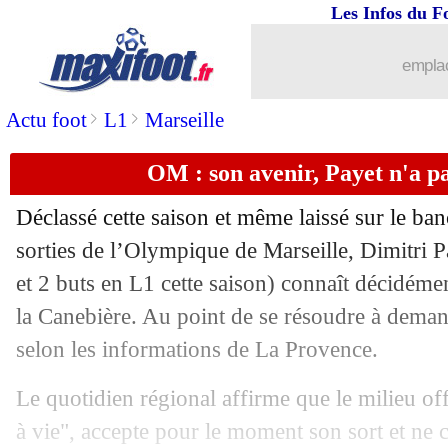
Les Infos du F
28/03
Euro 2024
: la Norvège déçoit...
emplac
28/03
CAN 2023
: le Sénégal qualifié, le M
>
>
Actu foot
L1
Marseille
28/03
PHOTO
: téléphone au volant, Hålan
OM : son avenir, Payet n'a p
28/03
Italie
: Mancini surveillé par le PSG ?
Déclassé cette saison et même laissé sur le banc
28/03
OM
: Ravanelli marqué par son passa
sorties de l’Olympique de Marseille, Dimitri P
et 2 buts en L1 cette saison) connaît décidémen
28/03
PSG
: Galtier suivi par Tottenham
la Canebière. Au point de se résoudre à deman
selon les informations de La Provence.
28/03
EdF
: Lollichon pas surpris par Maign
Le quotidien régional affirme que le milieu offe
28/03
Bayern
: Tuchel veut attirer Kovacic
à vie", accepte pour le moment son sort et ne 