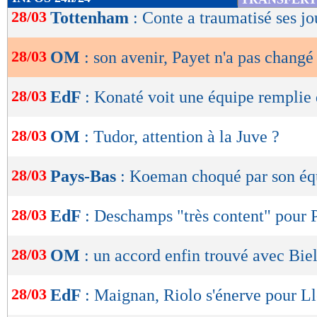
de
28/03
Tottenham
: Conte a traumatisé ses jo
lecture
28/03
OM
: son avenir, Payet n'a pas changé 
OK
28/03
EdF
: Konaté voit une équipe remplie 
28/03
OM
: Tudor, attention à la Juve ?
28/03
Pays-Bas
: Koeman choqué par son éq
28/03
EdF
: Deschamps "très content" pour 
28/03
OM
: un accord enfin trouvé avec Bie
28/03
EdF
: Maignan, Riolo s'énerve pour Ll