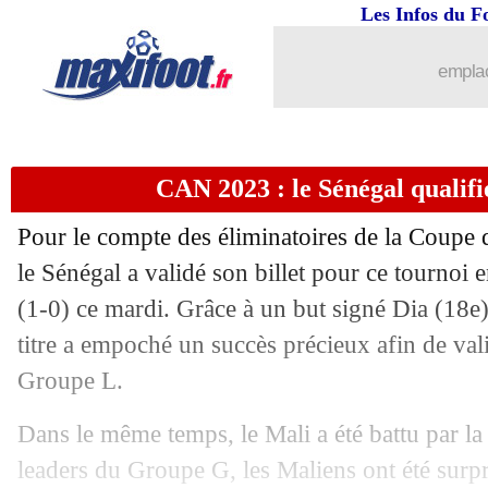
...
brèves d'AUJOURD'HUI ( 7 août 202
Les Infos du F
...
Liste des brèves du mer. 29 mars 2023
emplac
28/03
CAN 2023
: la Tunisie se qualifie auss
CAN 2023 : le Sénégal qualifi
28/03
Montpellier
: le futur de Wahi, MDZ 
Pour le compte des éliminatoires de la Coupe 
28/03
Amical
: le Maroc tenu en échec par l
le Sénégal a validé son billet pour ce tourno
(1-0) ce mardi. Grâce à un but signé Dia (18e
28/03
Chelsea
: Mount et Kovacic, le Bayer
titre a empoché un succès précieux afin de val
28/03
CAN 2023
: le Burkina Faso qualifié
Groupe L.
Dans le même temps, le Mali a été battu par l
28/03
Euro 2024
: l'Ecosse fait tomber l'Esp
leaders du Groupe G, les Maliens ont été surpr