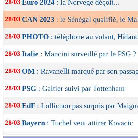
28/03
Euro 2024
: la Norvège déçoit...
de
lecture
28/03
CAN 2023
: le Sénégal qualifié, le M
OK
28/03
PHOTO
: téléphone au volant, Hålan
28/03
Italie
: Mancini surveillé par le PSG ?
28/03
OM
: Ravanelli marqué par son passa
28/03
PSG
: Galtier suivi par Tottenham
28/03
EdF
: Lollichon pas surpris par Maign
28/03
Bayern
: Tuchel veut attirer Kovacic