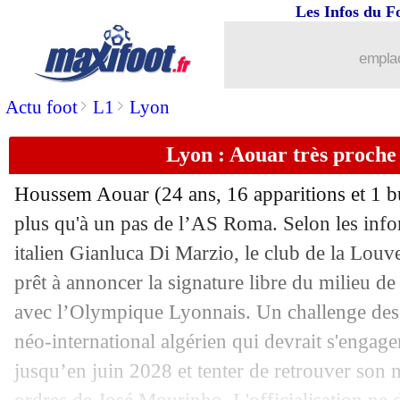
Les Infos du F
06/06
Bayern
: Man Utd pense à Goretzka, m
emplac
06/06
Real
: Davies à Madrid, Mendy au Bay
>
>
Actu foot
L1
Lyon
06/06
OM
: Al Fateh propose 10 M€ par an 
Lyon : Aouar très proche
06/06
EdF (f)
: les 26 Bleues pour la Coupe
Houssem
Aouar
(24 ans, 16 apparitions et 1 bu
06/06
PSG
: Campos accélère pour Marcus 
plus qu'à un pas de l’AS Roma. Selon les info
italien Gianluca Di Marzio, le club de la Louv
06/06
Liverpool
: Koné-Thuram, réflexion e
prêt à annoncer la signature libre du milieu de 
avec l’Olympique Lyonnais. Un challenge des p
06/06
PSG
: Nagelsmann attendu à Paris dan
néo-international algérien qui devrait s'engage
jusqu’en juin 2028 et tenter de retrouver son 
06/06
Real
: le discours d'adieu de Benzema