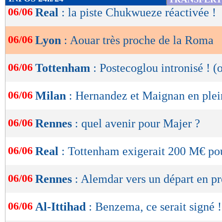
de
06/06
Real
: la piste Chukwueze réactivée !
lecture
06/06
Lyon
: Aouar très proche de la Roma
OK
06/06
Tottenham
: Postecoglou intronisé ! (o
06/06
Milan
: Hernandez et Maignan en plei
06/06
Rennes
: quel avenir pour Majer ?
06/06
Real
: Tottenham exigerait 200 M€ po
06/06
Rennes
: Alemdar vers un départ en pr
06/06
Al-Ittihad
: Benzema, ce serait signé !