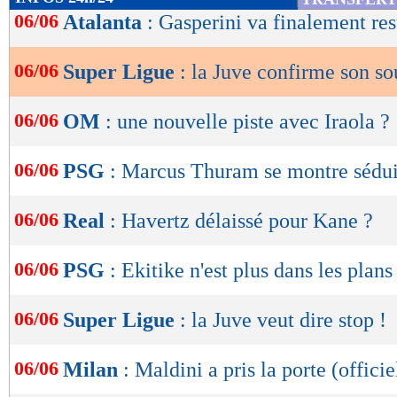
de
06/06
Atalanta
: Gasperini va finalement res
lecture
06/06
Super Ligue
: la Juve confirme son so
OK
06/06
OM
: une nouvelle piste avec Iraola ?
06/06
PSG
: Marcus Thuram se montre sédui
06/06
Real
: Havertz délaissé pour Kane ?
06/06
PSG
: Ekitike n'est plus dans les plans
06/06
Super Ligue
: la Juve veut dire stop !
06/06
Milan
: Maldini a pris la porte (officie