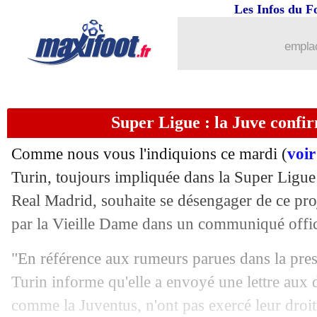
Les Infos du F
emplac
Super Ligue : la Juve confi
Comme nous vous l'indiquions ce mardi (
voir
...
brèves d'AUJOURD'HUI ( 9 août 202
Turin, toujours impliquée dans la Super Ligue
Real Madrid, souhaite se désengager de ce pro
...
Liste des brèves du mer. 7 juin 2023
par la Vieille Dame dans un communiqué offic
06/06
PSG
: Galtier pas à la hauteur pour R
"En référence aux rumeurs parues dans la pres
Turin informe qu'elle a envoyé une lettre aux 
06/06
Man City
: Arsenal toujours sur Cance
comme la Juventus, n'ont pas exercé leur droit 