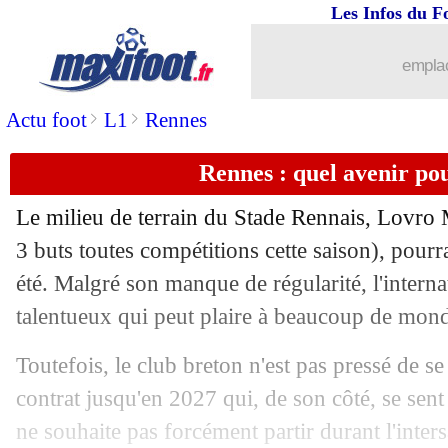
Les Infos du F
06/06
EdF (f)
: les 26 Bleues pour la Coupe
emplac
06/06
PSG
: Campos accélère pour Marcus 
>
>
Actu foot
L1
Rennes
06/06
Liverpool
: Koné-Thuram, réflexion e
Rennes : quel avenir po
06/06
PSG
: Nagelsmann attendu à Paris dan
Le milieu de terrain du Stade Rennais, Lovro
06/06
Real
: le discours d'adieu de Benzema
3 buts toutes compétitions cette saison), pourra
été. Malgré son manque de régularité, l'interna
06/06
Lyon
: Aouar quitte le club (officiel)
talentueux qui peut plaire à beaucoup de mon
06/06
PSG
: Galtier démis de ses fonctions !
Toutefois, le club breton n'est pas pressé de s
contrat jusqu'en 2027 qui, de son côté, se sent
06/06
Séville
: Mendilibar reste sur le banc (
ne souhaite pas forcément partir durant l'inte