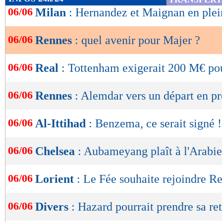
de
06/06
Milan
: Hernandez et Maignan en plei
lecture
06/06
Rennes
: quel avenir pour Majer ?
OK
06/06
Real
: Tottenham exigerait 200 M€ po
06/06
Rennes
: Alemdar vers un départ en pr
06/06
Al-Ittihad
: Benzema, ce serait signé !
06/06
Chelsea
: Aubameyang plaît à l'Arabie
06/06
Lorient
: Le Fée souhaite rejoindre R
06/06
Divers
: Hazard pourrait prendre sa ret