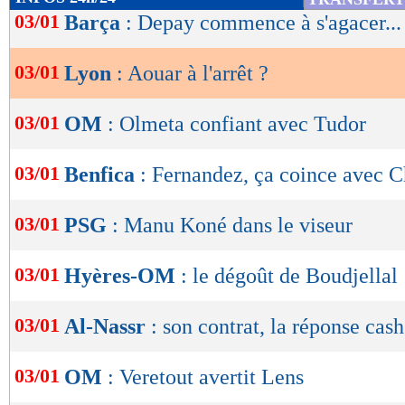
de
03/01
Barça
: Depay commence à s'agacer...
lecture
03/01
Lyon
: Aouar à l'arrêt ?
OK
03/01
OM
: Olmeta confiant avec Tudor
03/01
Benfica
: Fernandez, ça coince avec C
03/01
PSG
: Manu Koné dans le viseur
03/01
Hyères-OM
: le dégoût de Boudjellal
03/01
Al-Nassr
: son contrat, la réponse ca
03/01
OM
: Veretout avertit Lens