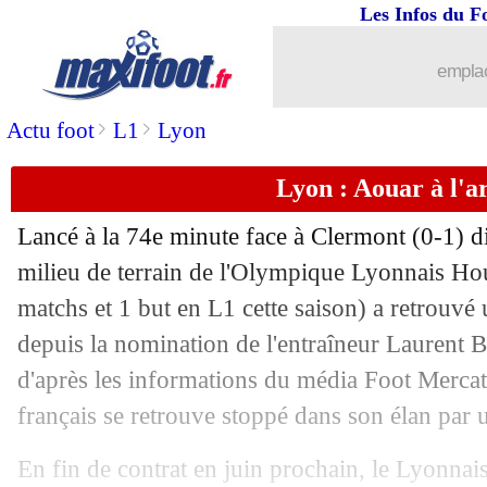
Les Infos du F
emplac
>
>
Actu foot
L1
Lyon
Lyon : Aouar à l'ar
Lancé à la 74e minute face à Clermont (0-1) d
...
brèves d'AUJOURD'HUI ( 7 août 202
milieu de terrain de l'Olympique Lyonnais H
matchs et 1 but en L1 cette saison) a retrouvé 
...
Liste des brèves du mer. 4 janvier 202
depuis la nomination de l'entraîneur Laurent 
d'après les informations du média Foot Mercato
03/01
PSG
: le plan de Kimpembe pour son 
français se retrouve stoppé dans son élan par 
03/01
Esp. (Cpe)
: Rodrygo libère le Real
En fin de contrat en juin prochain, le Lyonnais