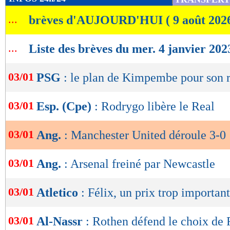
de
...
brèves d'AUJOURD'HUI ( 9 août 202
lecture
OK
...
Liste des brèves du mer. 4 janvier 202
03/01
PSG
: le plan de Kimpembe pour son 
03/01
Esp. (Cpe)
: Rodrygo libère le Real
03/01
Ang.
: Manchester United déroule 3-0 
03/01
Ang.
: Arsenal freiné par Newcastle
03/01
Atletico
: Félix, un prix trop important
03/01
Al-Nassr
: Rothen défend le choix de