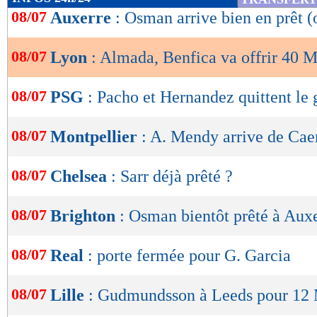
de
08/07
Auxerre
: Osman arrive bien en prêt (o
lecture
08/07
Lyon
: Almada, Benfica va offrir 40 M
OK
08/07
PSG
: Pacho et Hernandez quittent le
08/07
Montpellier
: A. Mendy arrive de Cae
08/07
Chelsea
: Sarr déjà prêté ?
08/07
Brighton
: Osman bientôt prêté à Aux
08/07
Real
: porte fermée pour G. Garcia
08/07
Lille
: Gudmundsson à Leeds pour 12 