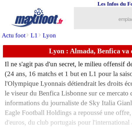
Les Infos du F
08/07
OM
: Côme pense à Rongier en plan 
emplac
08/07
Burnley
: Tottenham relance Estève
>
>
Actu foot
L1
Lyon
08/07
Real
: le PSG, Tchouaméni voit plus l
Lyon : Almada, Benfica va 
08/07
PSG
: Zaïre-Emery prévient son ami
Il ne s'agit pas d'un secret, le milieu offensi
08/07
OM
: Paixao a bien un accord contract
(24 ans, 16 matchs et 1 but en L1 pour la sai
l'Olympique Lyonnais détiendrait les droits é
08/07
Lyon
: Textor vise deux clubs anglais
le viseur du Benfica Lisbonne sur ce mercato d
informations du journaliste de Sky Italia Gian
08/07
PSG
: Kvara ne se focalise pas sur M
Eagle Football Holdings a repoussé une offre,
d'euros, du club portugais pour l'international 
08/07
OM
: Paixao, Feyenoord a dit non !