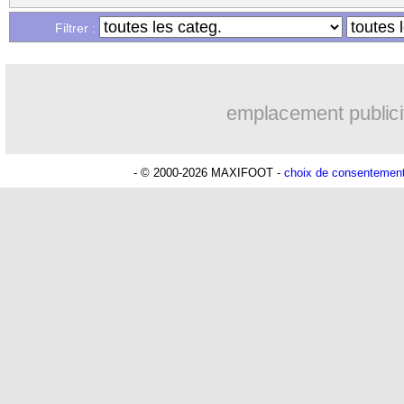
...
Liste des brèves du dim. 6 juillet 2025
Filtrer :
emplacement publici
- © 2000-2026 MAXIFOOT -
choix de consentemen