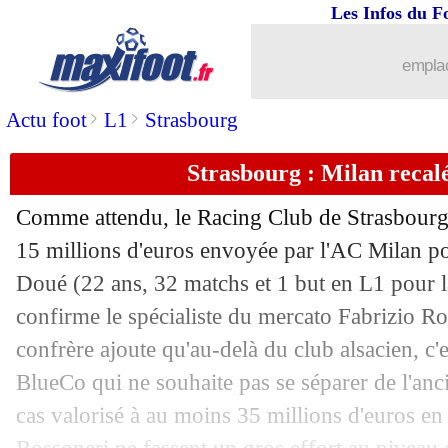
Les Infos du F
08/07
Atalanta
: l'Inter fonce sur Ederson
emplac
08/07
Miami
: la direction sereine pour Mes
>
>
Actu foot
L1
Strasbourg
08/07
Lens
: Kvistgaarden a bien rejoint No
Strasbourg : Milan recal
08/07
Divers
: Diogo Jota, la vitesse en caus
Comme attendu, le Racing Club de Strasbourg n
08/07
Lyon
: la Roma connaît le prix pour 
15 millions d'euros envoyée par l'AC Milan pou
Doué
(22 ans, 32 matchs et 1 but en L1 pour 
08/07
Strasbourg
: Bakwa d'accord avec Côm
confirme le spécialiste du mercato Fabrizio 
confrère ajoute qu'au-delà du club alsacien, c'e
08/07
Galatasaray
: Osimhen, Naples intran
BlueCo qui ne souhaite pas se séparer de l'anc
cas valorisé à au moins 35 millions d'euros en
08/07
Nice
: prix fixé pour de nombreux cad