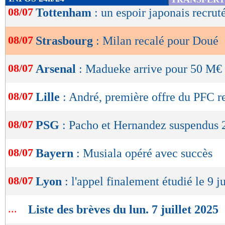
de
08/07
Tottenham
: un espoir japonais recruté
lecture
08/07
Strasbourg
: Milan recalé pour Doué
OK
08/07
Arsenal
: Madueke arrive pour 50 M€
08/07
Lille
: André, première offre du PFC r
08/07
PSG
: Pacho et Hernandez suspendus 
08/07
Bayern
: Musiala opéré avec succès
08/07
Lyon
: l'appel finalement étudié le 9 ju
...
Liste des brèves du lun. 7 juillet 2025