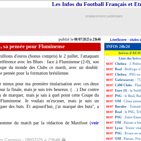
Les Infos du Football Français et E
emplacement publicitaire
publié le
08/07/2025 à 23h46
LiveScore
-
clubs 
o, sa pensée pour Fluminense
INFOS 24h/24
brèves d'AUJ
...
lions d'euros (bonus compris) le 2 juillet, l'attaquant
Liste des brève
...
référence avec les Blues : face à Fluminense (2-0), son
Chelsea
: J. Pedr
08/07
Coupe du monde des Clubs ce mardi, avec un doublé.
Real
: Rodrygo n'
08/07
 pensée pour la formation brésilienne.
Chelsea
: PSG ou 
08/07
Galatasaray
: 7
08/07
er mieux pour ma première titularisation avec ces deux
CdM Clubs
: Flu
08/07
 sur la finale, mais je suis très heureux. (…) Dur contre
Euro (f)
: la Suèd
08/07
x de marquer, mais je sais à quel point cette Coupe du
PSG
: le Real, Ru
08/07
Fluminense. Je voulais m'excuser, mais je suis un
OM
: Côme pense
08/07
uer des buts. Et aujourd'hui, j'ai marqué des buts", a
Burnley
: Totten
08/07
Real
: le PSG, Tc
08/07
PSG
: Zaïre-Eme
08/07
homme du match par la rédaction de Maxifoot (
voir
OM
: Paixao a bi
08/07
Lyon
: Textor vis
08/07
PSG
: Kvara ne s
08/07
OM
: Paixao, Fey
08/07
les Campos - 08/07/25 à 23h46