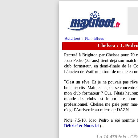
Actu foot
PL
Blues
>
>
Chelsea : J. Pedr
Recruté à Brighton par Chelsea pour 70 mil
Joao Pedro (23 ans) tient déjà son match 
club formateur, en demi-finale de la 
L'ancien de Watford a tout de même eu une
"C'est un rêve. Et je ne pouvais pas rêv
buts inscrits. Maintenant, on se concentre
mon club formateur ? Oui. J'étais heureu
monde des clubs est importante pour 
professionnel. Chelsea me paie pour marq
réagi l'Auriverde au micro de DAZN.
Noté 7,5/10, Joao Pedro a été nommé 
Débrief et Notes ici
).
Lu 14.479 fois
- Gil