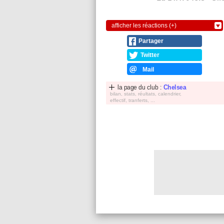
afficher les réactions (+)
Partager
Twitter
Mail
la page du club :
Chelsea
bilan, stats, réultats, calendrier,
effectif, tranferts, ...