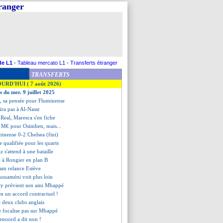
tranger
de L1
-
Tableau mercato L1
-
Transferts étranger
TRANSFERTS
OURD'HUI ( 7 août 2026)
s du mer. 9 juillet 2025
o, sa pensée pour Fluminense
ira pas à Al-Nassr
Real, Maresca s'en fiche
5 M€ pour Osimhen, mais...
minense 0-2 Chelsea (fini)
e qualifiée pour les quarts
iz s'attend à une bataille
 à Rongier en plan B
ham relance Estève
houaméni voit plus loin
ry prévient son ami Mbappé
en un accord contractuel !
e deux clubs anglais
e focalise pas sur Mbappé
enoord a dit non !