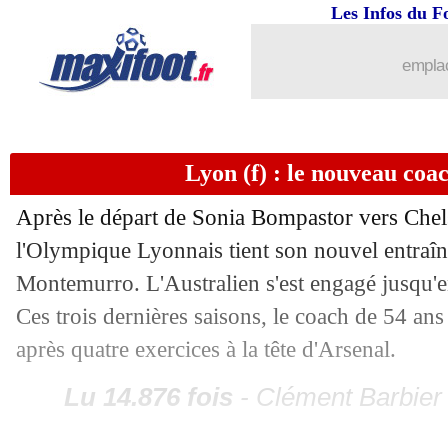
Allemagne
: Nagelsmann sous le cha
Les Infos du F
19/06
Lyon
: Lacazette va rester !
emplac
19/06
EdF
: un petit pépin pour Hernandez
19/06
Croatie
: Dalic y croit toujours
Lyon (f) : le nouveau coac
Après le départ de Sonia Bompastor vers Chels
19/06
Allemagne
: la stat qui sent bon
l'Olympique Lyonnais tient son nouvel entraîn
19/06
Albanie
: la fierté de Sylvinho
Montemurro. L'Australien s'est engagé jusqu'
Ces trois dernières saisons, le coach de 54 ans
19/06
EURO
: Écosse-Suisse, les compos
après quatre exercices à la tête d'Arsenal.
19/06
EURO
: Allemagne 2-0 Hongrie (fini)
Lu 14.876 fois
- Clément Barbier 
19/06