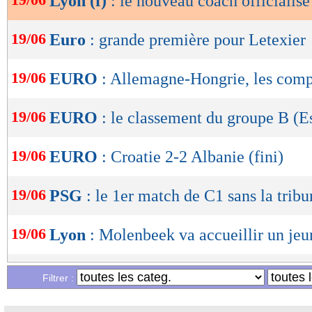
Lyon (f)
: le nouveau coach officialisé
OK
19/06
Euro
: grande première pour Letexier
19/06
EURO
: Allemagne-Hongrie, les com
19/06
EURO
: le classement du groupe B (
19/06
EURO
: Croatie 2-2 Albanie (fini)
19/06
PSG
: le 1er match de C1 sans la trib
19/06
Lyon
: Molenbeek va accueillir un jeu
19/06
Juve
: Rabiot emballé par Motta, mais.
Filtrer :
19/06