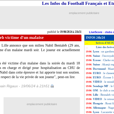
Les Infos du Football Français et E
emplacement publicitaire
publié le
19/06/2024 à 21h51
LiveScore
-
clubs 
leb victime d'un malaise
INFOS 24h/24
brèves d'AUJ
...
 Lille annonce que son milieu Nabil
Bentaleb
(29 ans,
Liste des brève
...
me d'un malaise mardi soir. Le joueur est actuellement
Lyon
: un gardien
19/06
Suisse
: l'incroyab
19/06
Ecosse
: Clarke r
19/06
été victime d'un malaise dans la soirée du mardi 18
Suisse
: Akanji re
19/06
s en charge et dirigé pour hospitalisation au CHU de
Dortmund
: Maat
19/06
bil dans cette épreuve et lui apporte tout son soutien.
EURO
: le class
19/06
 respect de la vie privée de son joueur", peut-on lire.
EURO
: Écosse 1
19/06
VIDEO
: le missi
19/06
ain Rigaux - 19/06/24 à 21h51
Sondage MF
: le
19/06
OM
: le club a 
19/06
Lille
: Bentaleb v
19/06
VIDEO
: le reto
19/06
Hongrie
: Rossi f
19/06
emplacement publicitaire
Allemagne
: Nag
19/06
Lyon
: Lacazette v
19/06