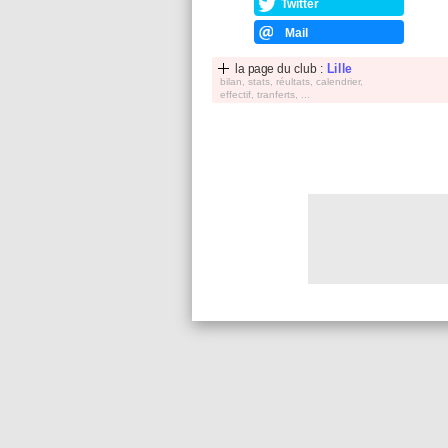
Twitter
Mail
la page du club :
Lille
bilan, stats, réultats, calendrier,
effectif, tranferts, ...