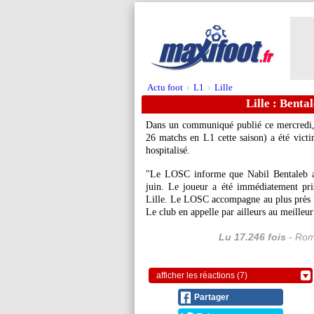
Actu foot
L1
Lille
>
>
Lille : Benta
Dans un communiqué publié ce mercredi,
26 matchs en L1 cette saison) a été victi
hospitalisé.
"Le LOSC informe que Nabil Bentaleb a 
juin. Le joueur a été immédiatement pri
Lille. Le LOSC accompagne au plus près Na
Le club en appelle par ailleurs au meilleur
Lu 17.246 fois
- Rom
afficher les réactions (7)
Partager