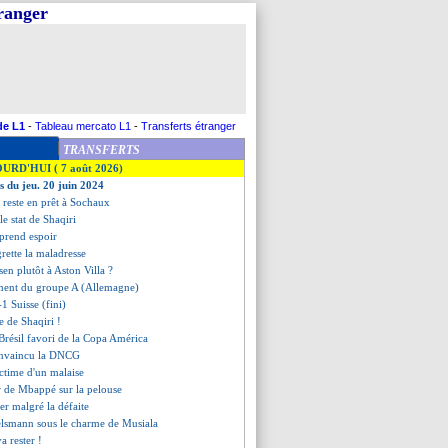
tranger
de L1
-
Tableau mercato L1
-
Transferts étranger
TRANSFERTS
OURD'HUI ( 7 août 2026)
s du jeu. 20 juin 2024
 reste en prêt à Sochaux
le stat de Shaqiri
eprend espoir
grette la maladresse
sen plutôt à Aston Villa ?
ement du groupe A (Allemagne)
-1 Suisse (fini)
le de Shaqiri !
 Brésil favori de la Copa América
convaincu la DNCG
ictime d'un malaise
ur de Mbappé sur la pelouse
ier malgré la défaite
elsmann sous le charme de Musiala
a rester !