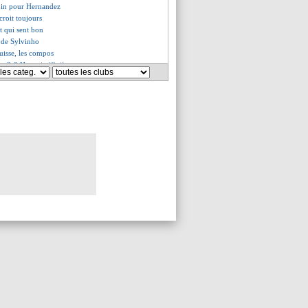
épin pour Hernandez
 croit toujours
tat qui sent bon
té de Sylvinho
uisse, les compos
e 2-0 Hongrie (fini)
 match capital pour Spalletti
inicius défendu par N. Williams
d va remplacer Elsner
e montant de l'offre connu
dissuasif fixé pour Guehi
 du PSG pour Cherki !
ur Saliba et Upamecano
d et le chaud pour Gjasula
eau coach officialisé
emière pour Letexier
ne-Hongrie, les compos
ement du groupe B (Espagne)
2-2 Albanie (fini)
ch de C1 sans la tribune Auteuil
va accueillir un jeune en prêt
allé par Motta, mais...
ster United rôde pour Zirkzee
roposé pour Koopmeiners
confirme son souhait
ent Ndombele