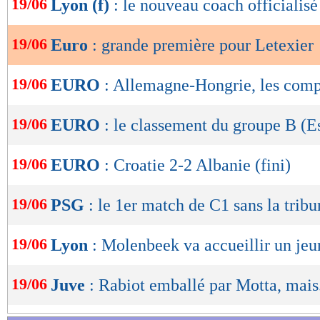
19/06
Lyon (f)
: le nouveau coach officialisé
de
lecture
19/06
Euro
: grande première pour Letexier
OK
19/06
EURO
: Allemagne-Hongrie, les com
19/06
EURO
: le classement du groupe B (
19/06
EURO
: Croatie 2-2 Albanie (fini)
19/06
PSG
: le 1er match de C1 sans la trib
19/06
Lyon
: Molenbeek va accueillir un jeu
19/06
Juve
: Rabiot emballé par Motta, mais.