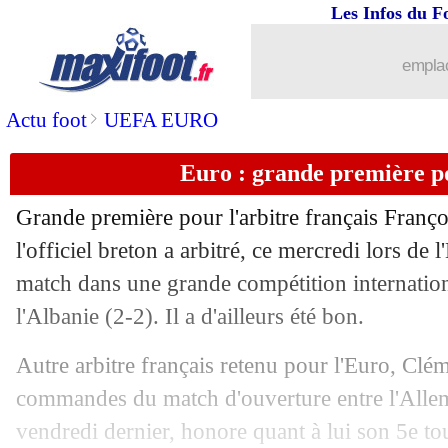
19/06
Allemagne
: Nagelsmann sous le cha
Les Infos du F
19/06
Lyon
: Lacazette va rester !
emplac
19/06
EdF
: un petit pépin pour Hernandez
>
Actu foot
UEFA EURO
Euro : grande première p
19/06
Croatie
: Dalic y croit toujours
Grande première pour l'arbitre français Franço
19/06
Allemagne
: la stat qui sent bon
l'officiel breton a arbitré, ce mercredi lors de
match dans une grande compétition internationa
19/06
Albanie
: la fierté de Sylvinho
l'Albanie (2-2). Il a d'ailleurs été bon.
19/06
EURO
: Écosse-Suisse, les compos
Autre arbitre français retenu pour l'Euro, Clé
commandes du match d'ouverture entre l'Allem
19/06
EURO
: Allemagne 2-0 Hongrie (fini)
vendredi dernier, honore quant à lui son 5e to