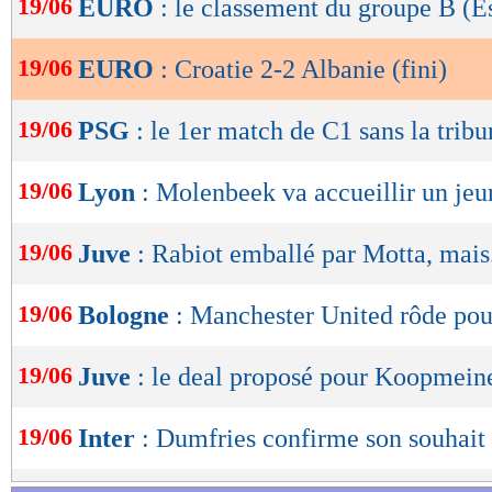
19/06
EURO
: le classement du groupe B (
de
détourné par Strakosha. Débutait alors un véri
lecture
les deux équipes. La question qui se posait dés
19/06
EURO
: Croatie 2-2 Albanie (fini)
OK
l’Albanie pouvait-elle résister jusqu’au bout d
19/06
PSG
: le 1er match de C1 sans la trib
Réponse : non. Sur une action de classe, Budi
gardait son sang-froid pour égaliser après un 
19/06
Lyon
: Molenbeek va accueillir un jeu
Enfin dans le coup, la Croatie faisait même m
19/06
Juve
: Rabiot emballé par Motta, mais.
quelques secondes plus tard avec un nouveau t
de Sucic détourné par Djimsiti puis Gjasula c
19/06
Bologne
: Manchester United rôde pou
Un soulagement pour le pays au damier ? Pas
arrêt de Livakovic face à Hoxha, le buteur ma
19/06
Juve
: le deal proposé pour Koopmein
cage, Gjasula, surgissait pour arracher le nul d
19/06
Inter
: Dumfries confirme son souhait
terre (2-2, 90e+5). Sacré match, sacré derby !