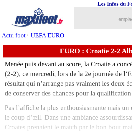
19/06
Croatie
: Dalic y croit toujours
Les Infos du F
19/06
Allemagne
: la stat qui sent bon
emplac
19/06
Albanie
: la fierté de Sylvinho
>
Actu foot
UEFA EURO
EURO : Croatie 2-2 Alba
19/06
EURO
: Écosse-Suisse, les compos
Menée puis devant au score, la Croatie a concé
19/06
EURO
: Allemagne 2-0 Hongrie (fini)
(2-2), ce mercredi, lors de la 2e journée de l
résultat qui n’arrange pas vraiment les deux é
19/06
Italie
: l'Espagne, match capital pour S
de conserver des chances pour la qualification
19/06
Real
: racisme, Vinicius défendu par 
Pas l’affiche la plus enthousiasmante mais un 
le coup d’œil. Dans une ambiance assourdissa
19/06
Le Havre
: Digard va remplacer Elsne
Croates prenaient le match par le bon bout mai