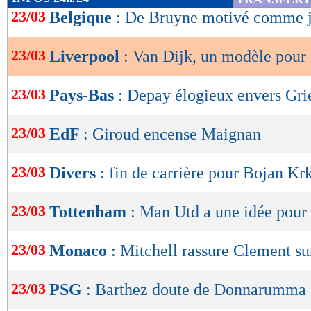
de
23/03
Belgique
: De Bruyne motivé comme 
lecture
23/03
Liverpool
: Van Dijk, un modèle pour
OK
23/03
Pays-Bas
: Depay élogieux envers Gr
23/03
EdF
: Giroud encense Maignan
23/03
Divers
: fin de carrière pour Bojan Krk
23/03
Tottenham
: Man Utd a une idée pour
23/03
Monaco
: Mitchell rassure Clement su
23/03
PSG
: Barthez doute de Donnarumma