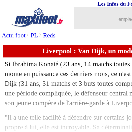
Les Infos du F
23/03
Bayern
: Nagelsmann en danger ?
emplac
23/03
Angleterre
: Kane dépasse Rooney
>
>
Actu foot
PL
Reds
23/03
Atletico
: Depay boosté par Simeone
Liverpool : Van Dijk, un mod
23/03
Man Utd
: une leçon de vie pour Ron
Si Ibrahima Konaté (23 ans, 14 matchs toutes 
23/03
Brésil
: Rodrygo fait l'éloge d'Ancelott
monte en puissance ces derniers mois, ce n'est 
Dijk (31 ans, 31 matchs et 3 buts toutes compé
23/03
OM
: Thauvin est impressionné
une période compliquée, le défenseur central n
son jeune compère de l'arrière-garde à Liverpo
23/03
Portugal
: nouveau record pour Ronal
"Il a une telle facilité à défendre sur certains j
23/03
EdF
: les JO, un pouvoir limité pour
propre à lui, elle est incroyable. Sa déterminati