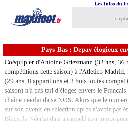
Les Infos du F
23/03
Angleterre
: Kane dépasse Rooney
emplac
23/03
Atletico
: Depay boosté par Simeone
23/03
Man Utd
: une leçon de vie pour Ron
Pays-Bas : Depay élogieux e
23/03
Brésil
: Rodrygo fait l'éloge d'Ancelott
Coéquipier d'Antoine Griezmann (32 ans, 36 m
23/03
OM
: Thauvin est impressionné
compétitions cette saison) à l'Atletico Madrid
(29 ans, 8 apparitions et 3 buts toutes compétit
23/03
Portugal
: nouveau record pour Ronal
saison) n'a pas tari d'éloges envers le Français
chaîne néerlandaise NOS. Alors que le numéro 7
23/03
EdF
: les JO, un pouvoir limité pour
sur son avenir en sélection après n'avoir pas 
Bleus, le Néerlandais a rappelé son importance
23/03
EdF
: Deschamps n'a aucun doute sur