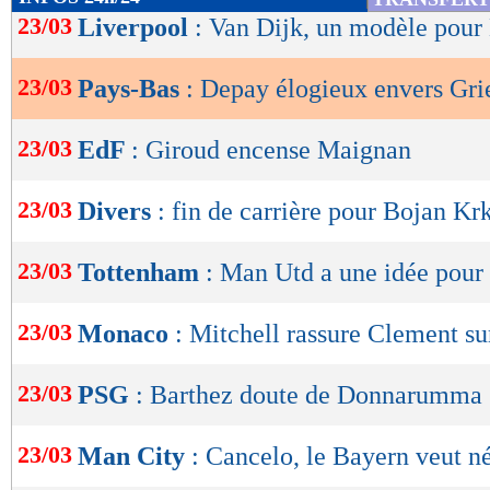
de
23/03
Liverpool
: Van Dijk, un modèle pour
lecture
23/03
Pays-Bas
: Depay élogieux envers Gr
OK
23/03
EdF
: Giroud encense Maignan
23/03
Divers
: fin de carrière pour Bojan Krk
23/03
Tottenham
: Man Utd a une idée pour
23/03
Monaco
: Mitchell rassure Clement su
23/03
PSG
: Barthez doute de Donnarumma
23/03
Man City
: Cancelo, le Bayern veut n