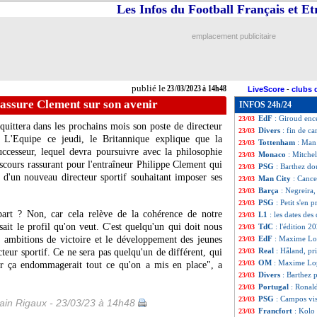
Les Infos du Football Français et E
EdF
: Deschamps 
23/03
EdF
: Mbappé cap
23/03
EdF
: K. Mbappé -
23/03
emplacement publicitaire
EdF
: Mbappé co
23/03
EdF
: la finale, 
23/03
Espagne
: Aspas 
23/03
Belgique
: De Br
23/03
publié le
23/03/2023 à 14h48
LiveScore
-
clubs 
Liverpool
: Van 
23/03
assure Clement sur son avenir
INFOS 24h/24
Pays-Bas
: Depay
23/03
EdF
: Giroud en
23/03
uittera dans les prochains mois son poste de directeur
Divers
: fin de c
23/03
 L'Equipe ce jeudi, le Britannique explique que la
Tottenham
: Man
23/03
uccesseur, lequel devra poursuivre avec la philosophie
Monaco
: Mitche
23/03
scours rassurant pour l'entraîneur Philippe Clement qui
PSG
: Barthez d
23/03
e d'un nouveau directeur sportif souhaitant imposer ses
Man City
: Cance
23/03
Barça
: Negreira
23/03
PSG
: Petit s'en 
23/03
part ? Non, car cela relève de la cohérence de notre
L1
: les dates de
23/03
ait le profil qu'on veut. C'est quelqu'un qui doit nous
TdC
: l'édition 
23/03
s ambitions de victoire et le développement des jeunes
EdF
: Maxime Lop
23/03
Real
: Håland, pr
teur sportif. Ce ne sera pas quelqu'un de différent, qui
23/03
OM
: Maxime Lop
23/03
car ça endommagerait tout ce qu'on a mis en place", a
Divers
: Barthez 
23/03
Portugal
: Ronald
23/03
PSG
: Campos vis
23/03
in Rigaux - 23/03/23 à 14h48
Francfort
: Kolo
23/03