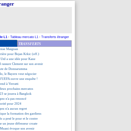
tranger
rassure aussi pour Griezmann
itaine, Deschamps serein
 "capitaine, un kiff"
nfirme la déception de Griezmann
Konaté n'a aucun regret
tacle Luis Enrique
uyne motivé comme jamais
de L1
-
Tableau mercato L1
-
Transferts étranger
Dijk, un modèle pour Konaté
TRANSFERTS
 élogieux envers Griezmann
cense Maignan
arrière pour Bojan Krkic (off.)
 Utd a une idée pour Kane
ll rassure Clement sur son avenir
oute de Donnarumma
lo, le Bayern veut négocier
, l'UEFA ouvre une enquête !
prend à Verratti
s deux prochains mercatos
2023 se jouera à Bangkok
ez n'a pas renoncé
iorité pour 2024
ez n'a aucun regret
pique la formation des gardiens
o a pesé le pour et le contre
e un jeune défenseur croate
 Muani évoque son avenir