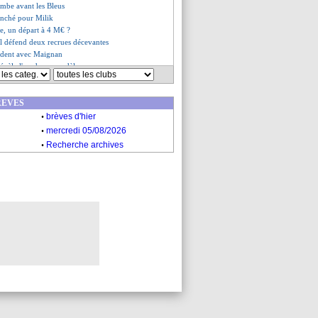
ombe avant les Bleus
ranché pour Milik
te, un départ à 4 M€ ?
ll défend deux recrues décevantes
udent avec Maignan
évèle l'un de ses modèles
OM champion ? Très difficile...
parlé avec Griezmann
REVES
es du mer. 22 mars 2023
.
es du mar. 21 mars 2023
brèves d'hier
.
mercredi 05/08/2026
.
Recherche archives