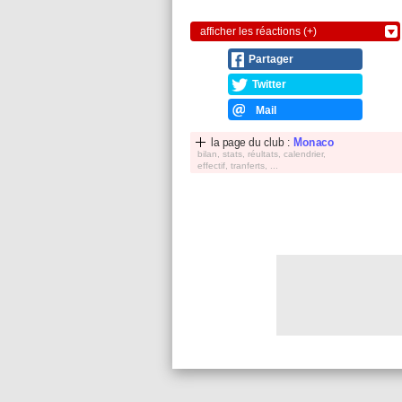
afficher les réactions (+)
Partager
Twitter
Mail
la page du club :
Monaco
bilan, stats, réultats, calendrier,
effectif, tranferts, ...