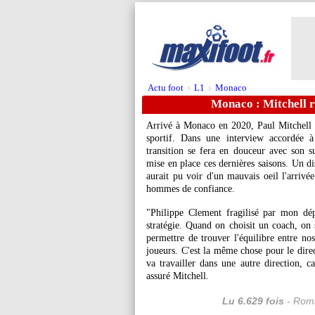
Actu foot
L1
Monaco
>
>
Monaco : Mitchell r
Arrivé à Monaco en 2020, Paul Mitchell q
sportif. Dans une interview accordée à
transition se fera en douceur avec son s
mise en place ces dernières saisons. Un di
aurait pu voir d'un mauvais oeil l'arrivé
hommes de confiance.
"Philippe Clement fragilisé par mon dé
stratégie. Quand on choisit un coach, on s
permettre de trouver l'équilibre entre no
joueurs. C'est la même chose pour le direc
va travailler dans une autre direction, 
assuré Mitchell.
Lu 6.629 fois
- Roma