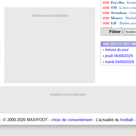
Pays-Bas
: hécat
23/03
OM
: la Juve a t
23/03
Tottenham
: Con
23/03
emplacement publicitaire
Monaco
: Mitche
23/03
EdF
: Barthez pr
23/03
Lyon
: Lepenant r
23/03
Filtrer :
Sondage MF
: l'
23/03
EdF
: Mbappé a 
23/03
ARCHIVES DES B
Liste des brèv
...
.
Liste des brèv
...
brèves du jour
.
jeudi 06/08/2026
.
mardi 04/08/2026
emplacement publicitaire
- © 2000-2026 MAXIFOOT -
choix de consentement
- L'actualité du
football
-