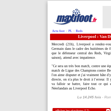
Actu foot
PL
Reds
>
>
Liverpool : Van D
Mercredi (21h), Liverpool a rendez-vou
Germain dans le cadre des huitièmes de f
que le défenseur central des Reds, Virg
saison), attend avec impatience.
"Ce sera un très bon match, contre une équ
match de Ligue des Champions contre Brest
l'on aime disputer et j'ai vraiment hâte d'
directe, on n'a plus le droit à l’erreur. I
va falloir se battre, faire tout ce qui
Néerlandais au Liverpool Echo.
Lu 14.245 fois
- Rom
afficher les réactions (17)