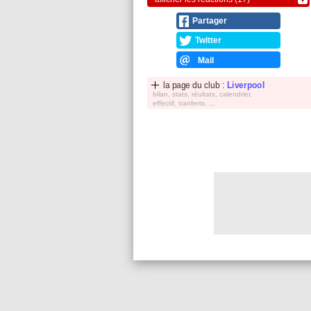
Partager
Twitter
Mail
la page du club :
Liverpool
bilan, stats, réultats, calendrier,
effectif, tranferts, ...