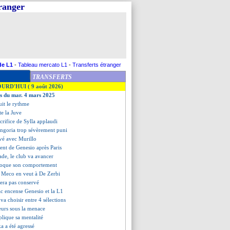
tranger
de L1
-
Tableau mercato L1
-
Transferts étranger
TRANSFERTS
OURD'HUI ( 9 août 2026)
es du mar. 4 mars 2025
it le rythme
e la Juve
acrifice de Sylla applaudi
ongoria trop sévèrement puni
uvé avec Murillo
ment de Genesio après Paris
ade, le club va avancer
évoque son comportement
i Meco en veut à De Zerbi
sera pas conservé
c encense Genesio et la L1
 va choisir entre 4 sélections
eurs sous la menace
plique sa mentalité
ka a été agressé