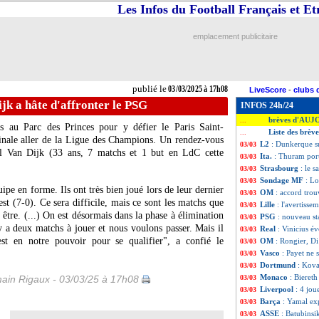
Les Infos du Football Français et E
emplacement publicitaire
publié le
03/03/2025 à 17h08
LiveScore
-
clubs 
ijk a hâte d'affronter le PSG
INFOS 24h/24
brèves d'AUJ
...
s au Parc des Princes pour y défier le Paris Saint-
Liste des brèv
...
inale aller de la Ligue des Champions. Un rendez-vous
L2
: Dunkerque su
03/03
il
Van Dijk
(33 ans, 7 matchs et 1 but en LdC cette
Ita.
: Thuram port
03/03
Strasbourg
: le s
03/03
Sondage MF
: L
03/03
ipe en forme. Ils ont très bien joué lors de leur dernier
OM
: accord tro
03/03
 (7-0). Ce sera difficile, mais ce sont les matchs que
Lille
: l'avertisse
03/03
y être. (...) On est désormais dans la phase à élimination
PSG
: nouveau st
03/03
l y a deux matchs à jouer et nous voulons passer. Mais il
Real
: Vinicius 
03/03
 est en notre pouvoir pour se qualifier", a confié le
OM
: Rongier, D
03/03
Vasco
: Payet ne 
03/03
Dortmund
: Kova
03/03
Monaco
: Biereth
ain Rigaux - 03/03/25 à 17h08
03/03
Liverpool
: 4 jou
03/03
Barça
: Yamal ex
03/03
ASSE
: Batubinsi
03/03